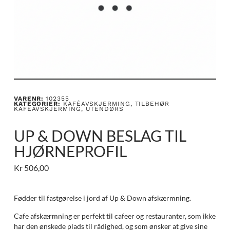
VARENR:
102355
KATEGORIER:
KAFÉAVSKJERMING
,
TILBEHØR
KAFÉAVSKJERMING
,
UTENDØRS
UP & DOWN BESLAG TIL
HJØRNEPROFIL
Kr
506,00
Fødder til fastgørelse i jord af Up & Down afskærmning.
Cafe afskærmning er perfekt til cafeer og restauranter, som ikke
har den ønskede plads til rådighed, og som ønsker at give sine