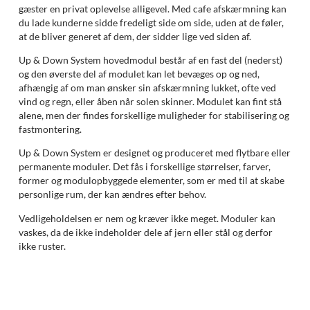
gæster en privat oplevelse alligevel. Med cafe afskærmning kan
du lade kunderne sidde fredeligt side om side, uden at de føler,
at de bliver generet af dem, der sidder lige ved siden af.
Up & Down System hovedmodul består af en fast del (nederst)
og den øverste del af modulet kan let bevæges op og ned,
afhængig af om man ønsker sin afskærmning lukket, ofte ved
vind og regn, eller åben når solen skinner. Modulet kan fint stå
alene, men der findes forskellige muligheder for stabilisering og
fastmontering.
Up & Down System er designet og produceret med flytbare eller
permanente moduler. Det fås i forskellige størrelser, farver,
former og modulopbyggede elementer, som er med til at skabe
personlige rum, der kan ændres efter behov.
Vedligeholdelsen er nem og kræver ikke meget. Moduler kan
vaskes, da de ikke indeholder dele af jern eller stål og derfor
ikke ruster.