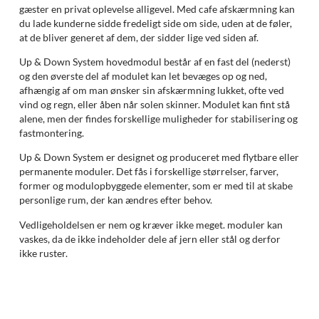
gæster en privat oplevelse alligevel. Med cafe afskærmning kan
du lade kunderne sidde fredeligt side om side, uden at de føler,
at de bliver generet af dem, der sidder lige ved siden af.
Up & Down System hovedmodul består af en fast del (nederst)
og den øverste del af modulet kan let bevæges op og ned,
afhængig af om man ønsker sin afskærmning lukket, ofte ved
vind og regn, eller åben når solen skinner. Modulet kan fint stå
alene, men der findes forskellige muligheder for stabilisering og
fastmontering.
Up & Down System er designet og produceret med flytbare eller
permanente moduler. Det fås i forskellige størrelser, farver,
former og modulopbyggede elementer, som er med til at skabe
personlige rum, der kan ændres efter behov.
Vedligeholdelsen er nem og kræver ikke meget. moduler kan
vaskes, da de ikke indeholder dele af jern eller stål og derfor
ikke ruster.