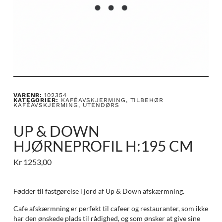
VARENR:
102354
KATEGORIER:
KAFÉAVSKJERMING
,
TILBEHØR
KAFÉAVSKJERMING
,
UTENDØRS
UP & DOWN
HJØRNEPROFIL H:195 CM
Kr
1253,00
Fødder til fastgørelse i jord af Up & Down afskærmning.
Cafe afskærmning er perfekt til cafeer og restauranter, som ikke
har den ønskede plads til rådighed, og som ønsker at give sine