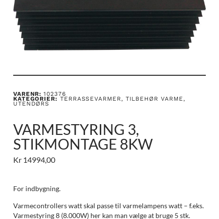
VARENR:
102376
KATEGORIER:
TERRASSEVARMER
,
TILBEHØR VARME
,
UTENDØRS
VARMESTYRING 3,
STIKMONTAGE 8KW
Kr
14994,00
For indbygning.
Varmecontrollers watt skal passe til varmelampens watt – f.eks.
Varmestyring 8 (8.000W) her kan man vælge at bruge 5 stk.