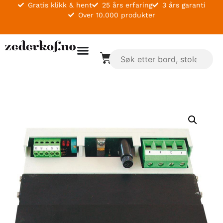
Gratis klikk & hent
25 års erfaring
3 års garanti
Over 10.000 produkter