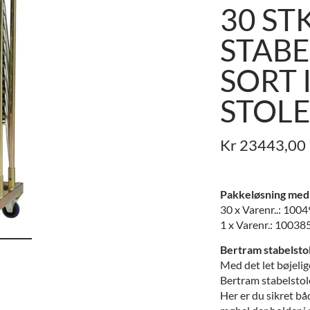
30 ST
STABE
SORT 
STOL
Kr
23443,00
Pakkeløsning med 
30 x Varenr..: 100
1 x Varenr.: 10038
Bertram stabelsto
Med det let bøjelige
Bertram stabelstole
Her er du sikret bå