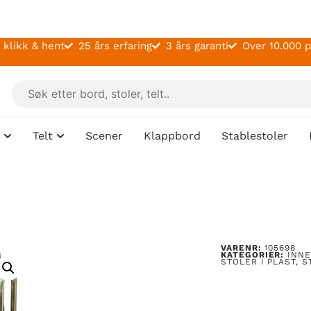
 klikk & hent
25 års erfaring
3 års garanti
Over 10.000 
Telt
Scener
Klappbord
Stablestoler
VARENR:
105698
KATEGORIER:
INN
STOLER I PLAST
,
S