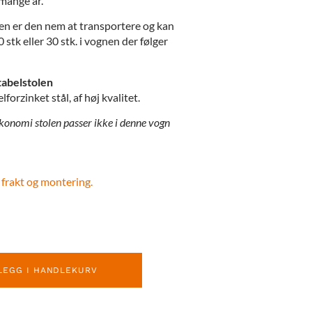
 mange år.
en er den nem at transportere og kan
0 stk eller 30 stk. i vognen der følger
tabelstolen
lforzinket stål, af høj kvalitet.
nomi stolen passer ikke i denne vogn
 frakt og montering.
LEGG I HANDLEKURV