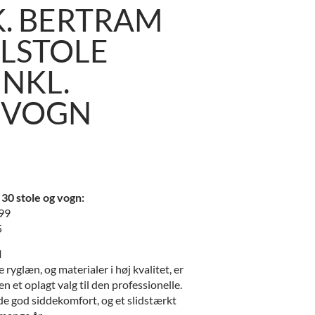
K. BERTRAM
LSTOLE
INKL.
EVOGN
30 stole og vogn:
499
5
l
 ryglæn, og materialer i høj kvalitet, er
n et oplagt valg til den professionelle.
de god siddekomfort, og et slidstærkt