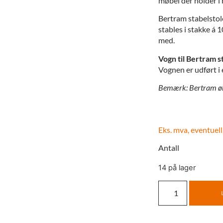
møbel der holder i
Bertram stabelstol
stables i stakke á 1
med.
Vogn til Bertram s
Vognen er udført i e
Bemærk: Bertram øko
Eks. mva, eventuell
Antall
14 på lager