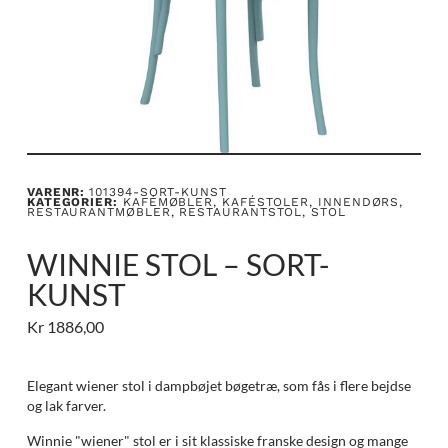
VARENR:
101394-SORT-KUNST
KATEGORIER:
KAFÉMØBLER
,
KAFÉSTOLER
,
INNENDØRS
,
RESTAURANTMØBLER
,
RESTAURANTSTOL
,
STOL
WINNIE STOL – SORT-
KUNST
Kr
1886,00
Elegant wiener stol i dampbøjet bøgetræ, som fås i flere bejdse
og lak farver.
Winnie "wiener" stol er i sit klassiske franske design og mange