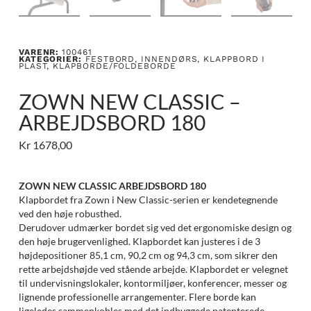
VARENR:
100461
KATEGORIER:
FESTBORD
,
INNENDØRS
,
KLAPPBORD I
PLAST
,
KLAPBORDE/FOLDEBORDE
ZOWN NEW CLASSIC –
ARBEJDSBORD 180
Kr
1678,00
ZOWN NEW CLASSIC ARBEJDSBORD 180
Klapbordet fra Zown i New Classic-serien er kendetegnende
ved den høje robusthed.
Derudover udmærker bordet sig ved det ergonomiske design og
den høje brugervenlighed. Klapbordet kan justeres i de 3
højdepositioner 85,1 cm, 90,2 cm og 94,3 cm, som sikrer den
rette arbejdshøjde ved stående arbejde. Klapbordet er velegnet
til undervisningslokaler, kontormiljøer, konferencer, messer og
lignende professionelle arrangementer. Flere borde kan
ligeledes sammenkobles med det indbyggede patenterede