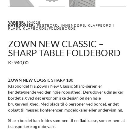
VARENR:
104028
KATEGORIER:
FESTBORD
,
INNENDØRS
,
KLAPPBORD I
PLAST
,
KLAPBORDE/FOLDEBORDE
ZOWN NEW CLASSIC –
SHARP TABLE FOLDEBORD
Kr
940,00
ZOWN NEW CLASSIC SHARP 180
Klapbordet fra Zown i New Classic Sharp-serien er
kendetegnende ved den høje robusthed! Derudover udmærker
bordet sig ved det ergonomiske design og den høje
brugervenlighed. Med plads til 6 personer ved bordet, er det
oplagt til messer, konferencer, mødelokaler eller undervisning.
Sharp bordet kan foldes sammen til en flad kasse, som er nem at
transportere og opbevare.