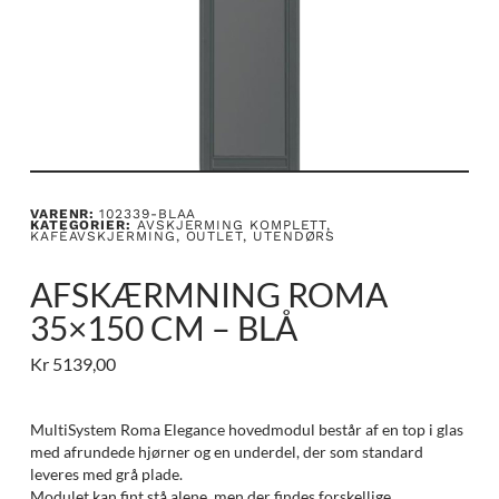
VARENR:
102339-BLAA
KATEGORIER:
AVSKJERMING KOMPLETT
,
KAFÉAVSKJERMING
,
OUTLET
,
UTENDØRS
AFSKÆRMNING ROMA
35×150 CM – BLÅ
Kr
5139,00
MultiSystem Roma Elegance hovedmodul består af en top i glas
med afrundede hjørner og en underdel, der som standard
leveres med grå plade.
Modulet kan fint stå alene, men der findes forskellige