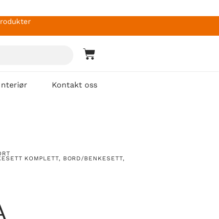
produkter
Interiør
Kontakt oss
ORT
KESETT KOMPLETT
,
BORD/BENKESETT
,
A