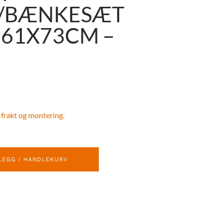
/BÆNKESÆT
161X73CM –
 frakt og montering.
LEGG I HANDLEKURV