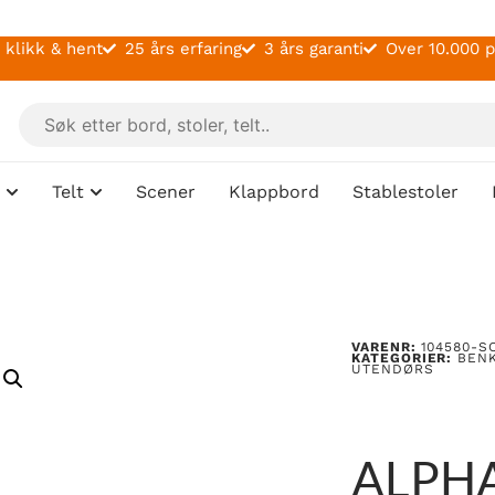
 klikk & hent
25 års erfaring
3 års garanti
Over 10.000 
Telt
Scener
Klappbord
Stablestoler
VARENR:
104580-S
KATEGORIER:
BEN
UTENDØRS
ALPH