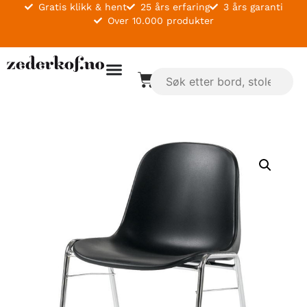
Gratis klikk & hent
25 års erfaring
3 års garanti
Over 10.000 produkter