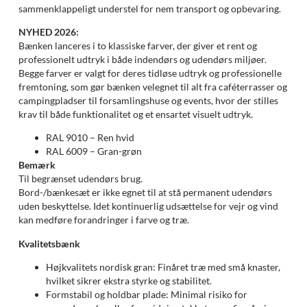
sammenklappeligt understel for nem transport og opbevaring.
NYHED 2026:
Bænken lanceres i to klassiske farver, der giver et rent og
professionelt udtryk i både indendørs og udendørs miljøer.
Begge farver er valgt for deres tidløse udtryk og professionelle
fremtoning, som gør bænken velegnet til alt fra caféterrasser og
campingpladser til forsamlingshuse og events, hvor der stilles
krav til både funktionalitet og et ensartet visuelt udtryk.
RAL 9010 – Ren hvid
RAL 6009 – Gran-grøn
Bemærk
Til begrænset udendørs brug.
Bord-/bænkesæt er ikke egnet til at stå permanent udendørs
uden beskyttelse. Idet kontinuerlig udsættelse for vejr og vind
kan medføre forandringer i farve og træ.
Kvalitetsbænk
Højkvalitets nordisk gran: Finåret træ med små knaster,
hvilket sikrer ekstra styrke og stabilitet.
Formstabil og holdbar plade: Minimal risiko for