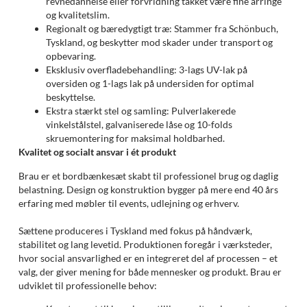
revnedannelse eller forvridning takket være fine årringe
og kvalitetslim.
Regionalt og bæredygtigt træ: Stammer fra Schönbuch,
Tyskland, og beskytter mod skader under transport og
opbevaring.
Eksklusiv overfladebehandling: 3-lags UV-lak på
oversiden og 1-lags lak på undersiden for optimal
beskyttelse.
Ekstra stærkt stel og samling: Pulverlakerede
vinkelstålstel, galvaniserede låse og 10-folds
skruemontering for maksimal holdbarhed.
Kvalitet og socialt ansvar i ét produkt
Brau er et bordbænkesæt skabt til professionel brug og daglig
belastning. Design og konstruktion bygger på mere end 40 års
erfaring med møbler til events, udlejning og erhverv.
Sættene produceres i Tyskland med fokus på håndværk,
stabilitet og lang levetid. Produktionen foregår i værksteder,
hvor social ansvarlighed er en integreret del af processen – et
valg, der giver mening for både mennesker og produkt. Brau er
udviklet til professionelle behov: