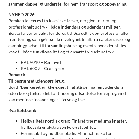
sammenklappeligt understel for nem transport og opbevaring.
NYHED 2026:
Bænken lanceres i to klassiske farver, der giver et rent og
professionelt udtryk i både indendørs og udendørs miljøer.
Begge farver er valgt for deres tidløse udtryk og professionelle
fremtoning, som gør bænken velegnet til alt fra caféterrasser og
campingpladser til forsamlingshuse og events, hvor der stilles
krav til både funktionalitet og et ensartet visuelt udtryk.
RAL 9010 – Ren hvid
RAL 6009 – Gran-grøn
Bemærk
Til begrænset udendørs brug.
Bord-/bænkesæt er ikke egnet til at stå permanent udendørs
uden beskyttelse. Idet kontinuerlig udsættelse for vejr og vind
kan medføre forandringer i farve og træ.
Kvalitetsbænk
Højkvalitets nordisk gran: Finåret træ med små knaster,
hvilket sikrer ekstra styrke og stabilitet.
Formstabil og holdbar plade: Minimal risiko for