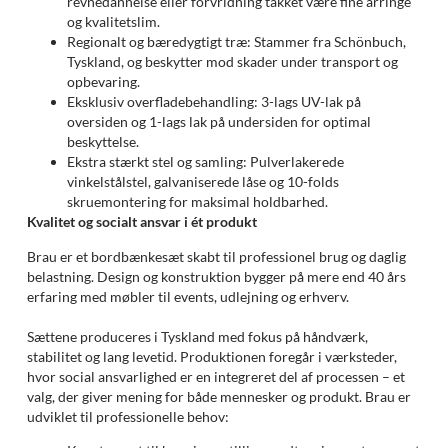
revnedannelse eller forvridning takket være fine årringe
og kvalitetslim.
Regionalt og bæredygtigt træ: Stammer fra Schönbuch,
Tyskland, og beskytter mod skader under transport og
opbevaring.
Eksklusiv overfladebehandling: 3-lags UV-lak på
oversiden og 1-lags lak på undersiden for optimal
beskyttelse.
Ekstra stærkt stel og samling: Pulverlakerede
vinkelstålstel, galvaniserede låse og 10-folds
skruemontering for maksimal holdbarhed.
Kvalitet og socialt ansvar i ét produkt
Brau er et bordbænkesæt skabt til professionel brug og daglig
belastning. Design og konstruktion bygger på mere end 40 års
erfaring med møbler til events, udlejning og erhverv.
Sættene produceres i Tyskland med fokus på håndværk,
stabilitet og lang levetid. Produktionen foregår i værksteder,
hvor social ansvarlighed er en integreret del af processen – et
valg, der giver mening for både mennesker og produkt. Brau er
udviklet til professionelle behov: