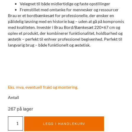
Velegnet til både midlertidige og faste opstillinger
Fremstillet med omtanke for mennesker og ressourcer
Brau er et bordbænkesæt for professionelle, der ønsker en
pålidelig løsning med en historie bag – uden at gå på kompromis
med kvaliteten. Investér i Brau Bord/Bænkesæt 220×67 cm og
oplev et produkt, der kombinerer funktionalitet, holdbarhed og
æstetik – perfekt til enhver professionel begivenhed. Perfekt til
langvarig brug – både funktionelt og æstetisk.
Eks. mva, eventuell frakt og montering.
Antall
267 på lager
LEGG I HANDLEKURV