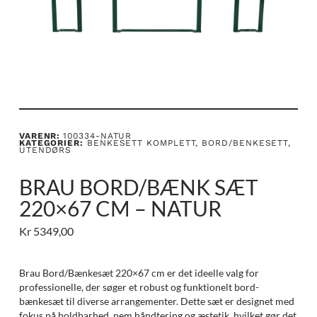
VARENR:
100334-NATUR
KATEGORIER:
BENKESETT KOMPLETT
,
BORD/BENKESETT
,
UTENDØRS
BRAU BORD/BÆNK SÆT
220×67 CM – NATUR
Kr
5349,00
Brau Bord/Bænkesæt 220×67 cm er det ideelle valg for
professionelle, der søger et robust og funktionelt bord-
bænkesæt til diverse arrangementer. Dette sæt er designet med
fokus på holdbarhed, nem håndtering og æstetik, hvilket gør det