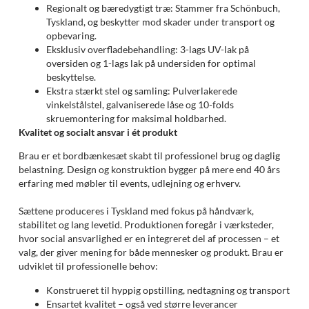
Regionalt og bæredygtigt træ: Stammer fra Schönbuch,
Tyskland, og beskytter mod skader under transport og
opbevaring.
Eksklusiv overfladebehandling: 3-lags UV-lak på
oversiden og 1-lags lak på undersiden for optimal
beskyttelse.
Ekstra stærkt stel og samling: Pulverlakerede
vinkelstålstel, galvaniserede låse og 10-folds
skruemontering for maksimal holdbarhed.
Kvalitet og socialt ansvar i ét produkt
Brau er et bordbænkesæt skabt til professionel brug og daglig
belastning. Design og konstruktion bygger på mere end 40 års
erfaring med møbler til events, udlejning og erhverv.
Sættene produceres i Tyskland med fokus på håndværk,
stabilitet og lang levetid. Produktionen foregår i værksteder,
hvor social ansvarlighed er en integreret del af processen – et
valg, der giver mening for både mennesker og produkt. Brau er
udviklet til professionelle behov:
Konstrueret til hyppig opstilling, nedtagning og transport
Ensartet kvalitet – også ved større leverancer