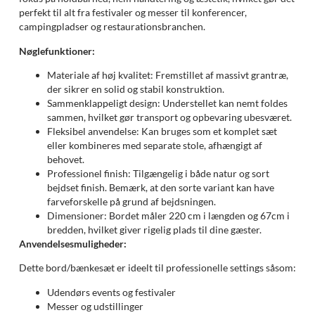
perfekt til alt fra festivaler og messer til konferencer,
campingpladser og restaurationsbranchen.
Nøglefunktioner:
Materiale af høj kvalitet: Fremstillet af massivt grantræ,
der sikrer en solid og stabil konstruktion.
Sammenklappeligt design: Understellet kan nemt foldes
sammen, hvilket gør transport og opbevaring ubesværet.
Fleksibel anvendelse: Kan bruges som et komplet sæt
eller kombineres med separate stole, afhængigt af
behovet.
Professionel finish: Tilgængelig i både natur og sort
bejdset finish. Bemærk, at den sorte variant kan have
farveforskelle på grund af bejdsningen.
Dimensioner: Bordet måler 220 cm i længden og 67cm i
bredden, hvilket giver rigelig plads til dine gæster.
Anvendelsesmuligheder:
Dette bord/bænkesæt er ideelt til professionelle settings såsom:
Udendørs events og festivaler
Messer og udstillinger