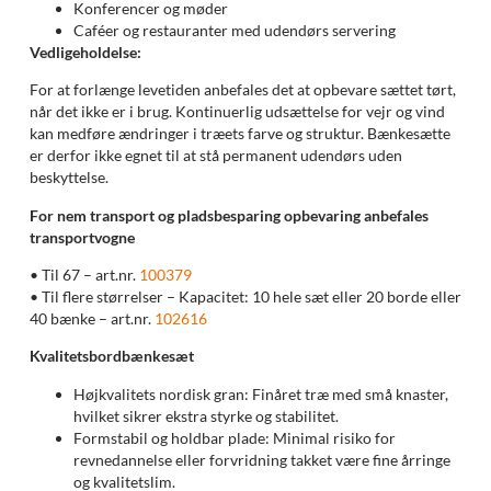
Konferencer og møder
Caféer og restauranter med udendørs servering
Vedligeholdelse:
For at forlænge levetiden anbefales det at opbevare sættet tørt,
når det ikke er i brug. Kontinuerlig udsættelse for vejr og vind
kan medføre ændringer i træets farve og struktur. Bænkesætte
er derfor ikke egnet til at stå permanent udendørs uden
beskyttelse.
For nem transport og pladsbesparing opbevaring anbefales
transportvogne
• Til 67 – art.nr.
100379
• Til flere størrelser – Kapacitet: 10 hele sæt eller 20 borde eller
40 bænke – art.nr.
102616
Kvalitetsbordbænkesæt
Højkvalitets nordisk gran: Finåret træ med små knaster,
hvilket sikrer ekstra styrke og stabilitet.
Formstabil og holdbar plade: Minimal risiko for
revnedannelse eller forvridning takket være fine årringe
og kvalitetslim.