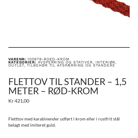
VARENR:
100979-ROED-KROM
KATEGORIER:
AVSPERRING OG STATIVER
,
INTERIØR
,
OUTLET
,
TILBEHØR TIL AFSPÆRRING OG STANDERE
FLETTOV TIL STANDER – 1,5
METER – RØD-KROM
Kr
421,00
Fletttov med karabinender udført i krom eller i rustfrit stål
belagt med imiteret guld.