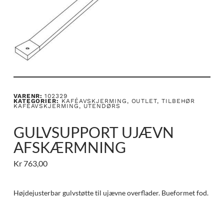
VARENR:
102329
KATEGORIER:
KAFÉAVSKJERMING
,
OUTLET
,
TILBEHØR
KAFÉAVSKJERMING
,
UTENDØRS
GULVSUPPORT UJÆVN
AFSKÆRMNING
Kr
763,00
Højdejusterbar gulvstøtte til ujævne overflader. Bueformet fod.