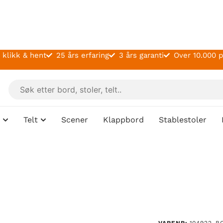
 klikk & hent
25 års erfaring
3 års garanti
Over 10.000 
Telt
Scener
Klappbord
Stablestoler
VARENR:
104922-B