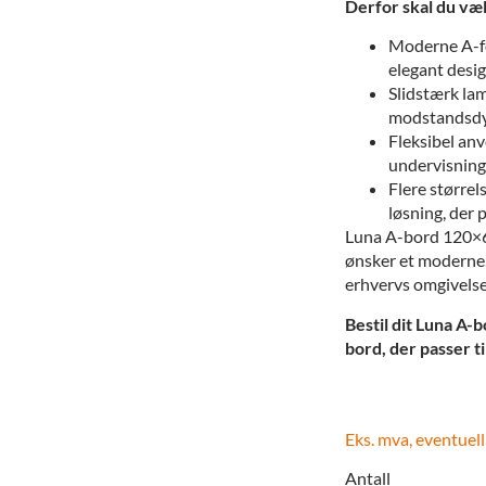
Derfor skal du væ
Moderne A-for
elegant desi
Slidstærk la
modstandsdyg
Fleksibel anv
undervisning
Flere størrel
løsning, der 
Luna A-bord 120×60
ønsker et moderne, 
erhvervs omgivelse
Bestil dit Luna A-bo
bord, der passer ti
Eks. mva, eventuell
Antall