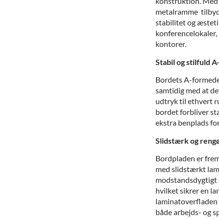
konstruktion. Med 
metalramme tilbyd
stabilitet og æstetik
konferencelokaler,
kontorer.
Stabil og stilfuld
Bordets A-formede s
samtidig med at det
udtryk til ethvert 
bordet forbliver sta
ekstra benplads fo
Slidstærk og reng
Bordpladen er frems
med slidstærkt lam
modstandsdygtigt ov
hvilket sikrer en l
laminatoverfladen n
både arbejds- og s