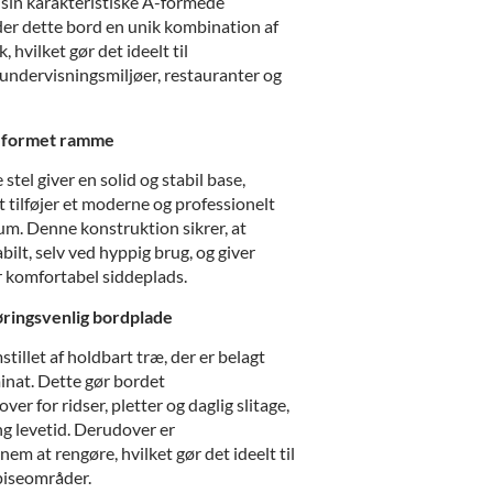
sin karakteristiske A-formede
er dette bord en unik kombination af
, hvilket gør det ideelt til
 undervisningsmiljøer, restauranter og
 A-formet ramme
tel giver en solid og stabil base,
 tilføjer et moderne og professionelt
rum. Denne konstruktion sikrer, at
bilt, selv ved hyppig brug, og giver
r komfortabel siddeplads.
øringsvenlig bordplade
tillet af holdbart træ, der er belagt
inat. Dette gør bordet
er for ridser, pletter og daglig slitage,
ang levetid. Derudover er
em at rengøre, hvilket gør det ideelt til
piseområder.