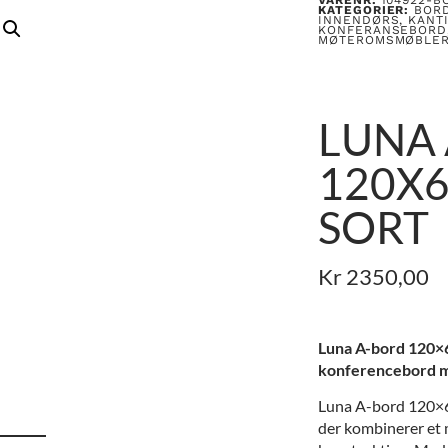
KATEGORIER:
BOR
INNENDØRS
,
KANT
KONFERANSEBORD
MØTEROMSMØBLE
LUNA
120X6
SORT
Kr
2350,00
Luna A-bord 120×6
konferencebord me
Luna A-bord 120×60
der kombinerer et