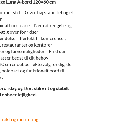
lge Luna A-bord 120×60 cm
met stel – Giver høj stabilitet og et
gn
minatbordplade – Nem at rengøre og
tig over for ridser
endelse – Perfekt til konferencer,
, restauranter og kontorer
ser og farvemuligheder – Find den
passer bedst til dit behov
 cm er det perfekte valg for dig, der
holdbart og funktionelt bord til
r.
rd i dag og få et stilrent og stabilt
l enhver lejlighed.
 frakt og montering.