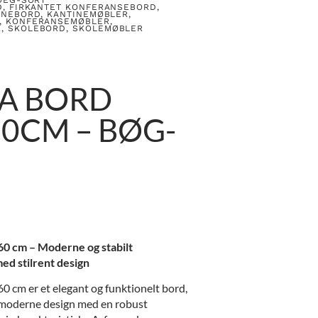
D
,
FIRKANTET KONFERANSEBORD
,
INEBORD
,
KANTINEMØBLER
,
,
KONFERANSEMØBLER
,
R
,
SKOLEBORD
,
SKOLEMØBLER
 A BORD
0CM – BØG-
0 cm – Moderne og stabilt
d stilrent design
 cm er et elegant og funktionelt bord,
 moderne design med en robust