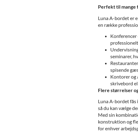
Perfekt til mange 
Luna A-bordet er en
en række professio
Konferencer 
professionelt
Undervisning 
seminarer, hvo
Restauranter 
spisende gæs
Kontorer og 
skrivebord el
Flere størrelser 
Luna A-bordet fås i
så du kan vælge den
Med sin kombinatio
konstruktion og fle
for enhver arbejdspl