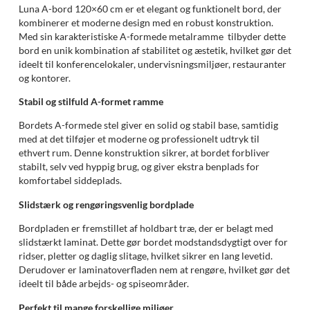
Luna A-bord 120×60 cm er et elegant og funktionelt bord, der
kombinerer et moderne design med en robust konstruktion.
Med sin karakteristiske A-formede metalramme tilbyder dette
bord en unik kombination af stabilitet og æstetik, hvilket gør det
ideelt til konferencelokaler, undervisningsmiljøer, restauranter
og kontorer.
Stabil og stilfuld A-formet ramme
Bordets A-formede stel giver en solid og stabil base, samtidig
med at det tilføjer et moderne og professionelt udtryk til
ethvert rum. Denne konstruktion sikrer, at bordet forbliver
stabilt, selv ved hyppig brug, og giver ekstra benplads for
komfortabel siddeplads.
Slidstærk og rengøringsvenlig bordplade
Bordpladen er fremstillet af holdbart træ, der er belagt med
slidstærkt laminat. Dette gør bordet modstandsdygtigt over for
ridser, pletter og daglig slitage, hvilket sikrer en lang levetid.
Derudover er laminatoverfladen nem at rengøre, hvilket gør det
ideelt til både arbejds- og spiseområder.
Perfekt til mange forskellige miljøer