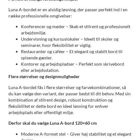
Luna A-bordet er en alsidig løsning, der passer perfekt ind i en
række professionelle omgivelser:
Konferencer og møder – Skab et stilrent og professionelt
arbejdsmiljø.
Undervisning og kursuslokaler – Ideelt til skoler og
seminarer, hvor fleksibilitet er vigtig.
Restauranter og caféer – Et elegant og stabilt bord til
spisende gæster.
Kontorer og arbejdspladser – Perfekt som skrivebord
eller arbejdsstation.
Flere størrelser og designmuligheder
Luna A-bordet fås i flere størrelser og farvekombinationer, så
du kan vælge den variant, der passer bedst til dit behov. Med sin
kombination af stilrent design, robust konstruktion og
fleksibilitet er dette bord en ideel løsning for enhver
arbejdsplads eller offentligt miljø.
Derfor skal du vælge Luna A-bord 120×60 cm
Moderne A-formet stel – Giver høj stabilitet og et elegant