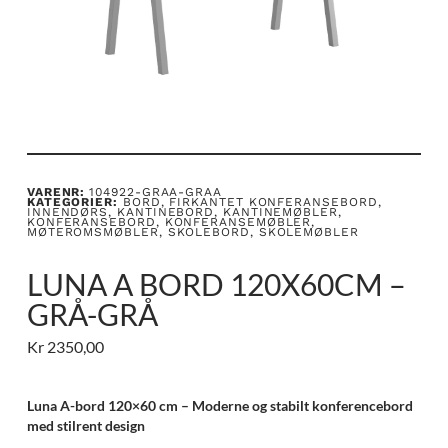
VARENR:
104922-GRAA-GRAA
KATEGORIER:
BORD
,
FIRKANTET KONFERANSEBORD
,
INNENDØRS
,
KANTINEBORD
,
KANTINEMØBLER
,
KONFERANSEBORD
,
KONFERANSEMØBLER
,
MØTEROMSMØBLER
,
SKOLEBORD
,
SKOLEMØBLER
LUNA A BORD 120X60CM –
GRÅ-GRÅ
Kr
2350,00
Luna A-bord 120×60 cm – Moderne og stabilt konferencebord
med stilrent design