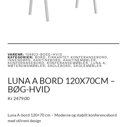
VARENR:
104923-BOEG-HVID
KATEGORIER:
BORD
,
FIRKANTET KONFERANSEBORD
,
INNENDØRS
,
KANTINEBORD
,
KANTINEMØBLER
,
KONFERANSEBORD
,
KONFERANSEMØBLER
,
LUNA A
,
MØTEROMSMØBLER
,
SKOLEBORD
,
SKOLEMØBLER
LUNA A BORD 120X70CM –
BØG-HVID
Kr
2479,00
Luna A-bord 120×70 cm – Moderne og stabilt konferencebord
med stilrent design