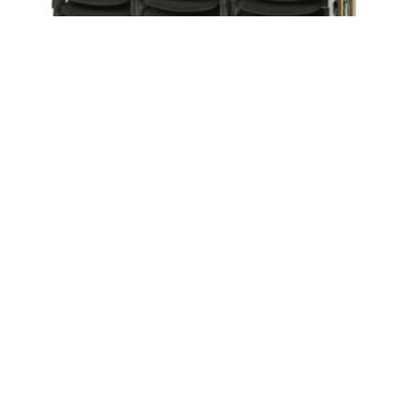
VOGN TIL 30 ØKONOMI
POLSTER/LUXUS POLSTER
kr
7198,00
LEGG I HANDLEKURV