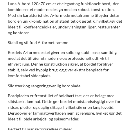
Luna A-bord 120×70 cm er et elegant og funktionelt bord, der
kombinerer et moderne design med en robust konstruktion.
Med sin karakteristiske A-formede metalramme tilbyder dette
bord en unik kombination af stabilitet og æstetik, hvilket gør det
ideelt til konferencelokaler, undervisningsmiljøer, restauranter
og kontorer.
Stabil og stilfuld A-formet ramme
Bordets A-formede stel giver en solid og stabil base, samtidig
med at det tilføjer et moderne og professionelt udtryk til
ethvert rum. Denne konstruktion sikrer, at bordet forbliver
stabilt, selv ved hyppig brug, og giver ekstra benplads for
komfortabel siddeplads.
Slidstærk og rengøringsvenlig bordplade
Bordpladen er fremstillet af holdbart træ, der er belagt med
slidstærkt laminat. Dette gør bordet modstandsdygtigt over for
ridser, pletter og daglig slitage, hvilket sikrer en lang levetid.
Derudover er laminatoverfladen nem at rengøre, hvilket gør det
ideelt til både arbejds- og spiseområder.
Perfekt til mange forskellige miljøer