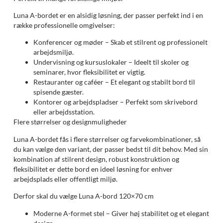
Luna A-bordet er en alsidig løsning, der passer perfekt ind i en
række professionelle omgivelser:
Konferencer og møder – Skab et stilrent og professionelt
arbejdsmiljø.
Undervisning og kursuslokaler – Ideelt til skoler og
seminarer, hvor fleksibilitet er vigtig.
Restauranter og caféer – Et elegant og stabilt bord til
spisende gæster.
Kontorer og arbejdspladser – Perfekt som skrivebord
eller arbejdsstation.
Flere størrelser og designmuligheder
Luna A-bordet fås i flere størrelser og farvekombinationer, så
du kan vælge den variant, der passer bedst til dit behov. Med sin
kombination af stilrent design, robust konstruktion og
fleksibilitet er dette bord en ideel løsning for enhver
arbejdsplads eller offentligt miljø.
Derfor skal du vælge Luna A-bord 120×70 cm
Moderne A-formet stel – Giver høj stabilitet og et elegant