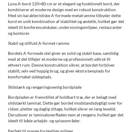
Luna A-bord 120×80 cm er et elegant og funktionelt bord, der
kombinerer et moderne design med en robust konstruktion.
Med sin karakteristiske A-formede metalramme tilbyder dette
bord en unik kombination af stabilitet og æstetik, hvilket gør det
ideelt til konferencelokaler, undervisningsmiljøer, restauranter
og kontorer.
Stabil og stilfuld A-formet ramme
Bordets A-formede stel giver en solid og stabil base, samtidig
med at det tilføjer et moderne og professionelt udtryk til
ethvert rum. Denne konstruktion sikrer, at bordet forbliver
stabilt, selv ved hyppig brug, og giver ekstra benplads for
komfortabel siddeplads.
Slidstærk og rengøringsvenlig bordplade
Bordpladen er fremstillet af holdbart træ, der er belagt med
slidstærkt laminat. Dette gør bordet modstandsdygtigt over for
ridser, pletter og daglig slitage, hvilket sikrer en lang levetid.
Derudover er laminatoverfladen nem at rengøre, hvilket gør det
ideelt til både arbejds- og spiseområder.
Perfekt til mange forskellige miljøer