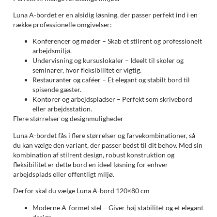
Luna A-bordet er en alsidig løsning, der passer perfekt ind i en
række professionelle omgivelser:
Konferencer og møder – Skab et stilrent og professionelt
arbejdsmiljø.
Undervisning og kursuslokaler – Ideelt til skoler og
seminarer, hvor fleksibilitet er vigtig.
Restauranter og caféer – Et elegant og stabilt bord til
spisende gæster.
Kontorer og arbejdspladser – Perfekt som skrivebord
eller arbejdsstation.
Flere størrelser og designmuligheder
Luna A-bordet fås i flere størrelser og farvekombinationer, så
du kan vælge den variant, der passer bedst til dit behov. Med sin
kombination af stilrent design, robust konstruktion og
fleksibilitet er dette bord en ideel løsning for enhver
arbejdsplads eller offentligt miljø.
Derfor skal du vælge Luna A-bord 120×80 cm
Moderne A-formet stel – Giver høj stabilitet og et elegant