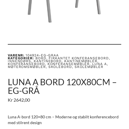
VARENR:
104924-EG-GRAA
KATEGORIER:
BORD
,
FIRKANTET KONFERANSEBORD
,
INNENDØRS
,
KANTINEBORD
,
KANTINEMØBLER
,
KONFERANSEBORD
,
KONFERANSEMØBLER
,
LUNA A
,
MØTEROMSMØBLER
,
SKOLEBORD
,
SKOLEMØBLER
LUNA A BORD 120X80CM –
EG-GRÅ
Kr
2642,00
Luna A-bord 120×80 cm – Moderne og stabilt konferencebord
med stilrent design