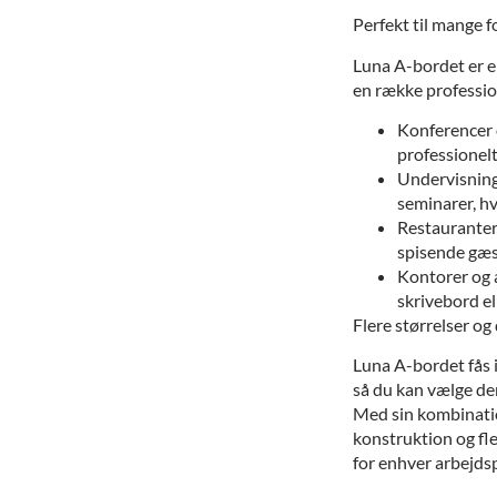
Perfekt til mange f
Luna A-bordet er en
en række professio
Konferencer 
professionelt
Undervisning 
seminarer, hvo
Restauranter 
spisende gæs
Kontorer og 
skrivebord el
Flere størrelser o
Luna A-bordet fås i
så du kan vælge den
Med sin kombinatio
konstruktion og fle
for enhver arbejdspl