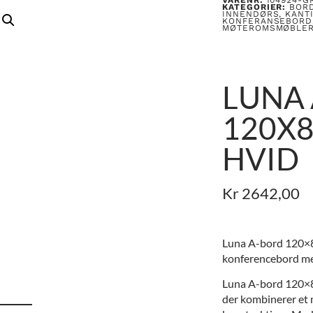
KATEGORIER:
BOR
INNENDØRS
,
KANT
KONFERANSEBORD
MØTEROMSMØBLE
LUNA
120X8
HVID
Kr
2642,00
Luna A-bord 120×8
konferencebord med
Luna A-bord 120×80
der kombinerer et