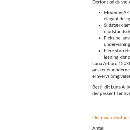
Derfor skal du væ
Moderne A-for
elegant desi
Slidstærk la
modstandsdyg
Fleksibel anv
undervisning
Flere størrel
løsning, der 
Luna A-bord 120×80
ønsker et moderne, 
erhvervs omgivelse
Bestil dit Luna A-bo
der passer til enhve
Eks. mva, eventuell
Antall