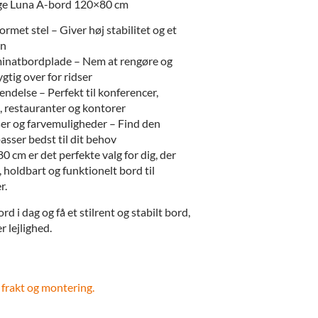
lge Luna A-bord 120×80 cm
met stel – Giver høj stabilitet og et
gn
minatbordplade – Nem at rengøre og
tig over for ridser
endelse – Perfekt til konferencer,
, restauranter og kontorer
ser og farvemuligheder – Find den
passer bedst til dit behov
 cm er det perfekte valg for dig, der
holdbart og funktionelt bord til
r.
rd i dag og få et stilrent og stabilt bord,
r lejlighed.
 frakt og montering.