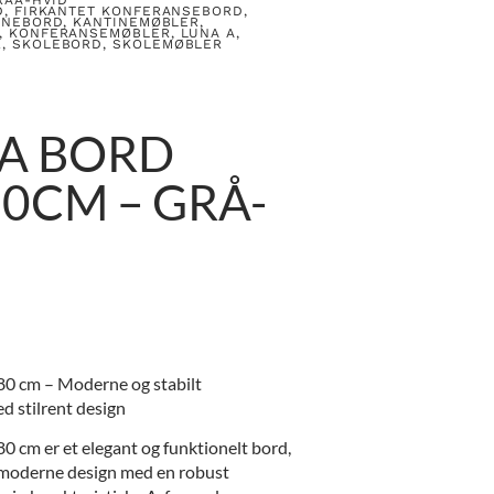
D
,
FIRKANTET KONFERANSEBORD
,
INEBORD
,
KANTINEMØBLER
,
,
KONFERANSEMØBLER
,
LUNA A
,
R
,
SKOLEBORD
,
SKOLEMØBLER
 A BORD
0CM – GRÅ-
0 cm – Moderne og stabilt
 stilrent design
 cm er et elegant og funktionelt bord,
 moderne design med en robust