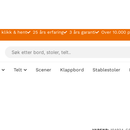
 klikk & hent
25 års erfaring
3 års garanti
Over 10.000 
Telt
Scener
Klappbord
Stablestoler
VARENR:
104924-G