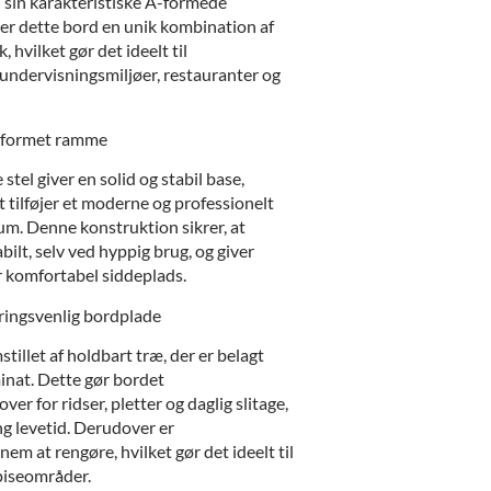
sin karakteristiske A-formede
r dette bord en unik kombination af
, hvilket gør det ideelt til
 undervisningsmiljøer, restauranter og
 A-formet ramme
tel giver en solid og stabil base,
 tilføjer et moderne og professionelt
rum. Denne konstruktion sikrer, at
bilt, selv ved hyppig brug, og giver
r komfortabel siddeplads.
ringsvenlig bordplade
tillet af holdbart træ, der er belagt
inat. Dette gør bordet
er for ridser, pletter og daglig slitage,
ang levetid. Derudover er
em at rengøre, hvilket gør det ideelt til
piseområder.