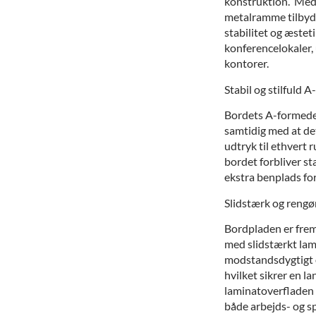
konstruktion. Med 
metalramme tilbyde
stabilitet og æstetik
konferencelokaler,
kontorer.
Stabil og stilfuld
Bordets A-formede s
samtidig med at det
udtryk til ethvert 
bordet forbliver sta
ekstra benplads fo
Slidstærk og rengø
Bordpladen er frems
med slidstærkt lam
modstandsdygtigt ov
hvilket sikrer en l
laminatoverfladen n
både arbejds- og s