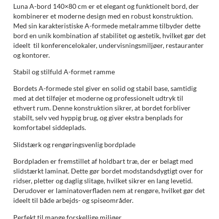
Luna A-bord 140×80 cm er et elegant og funktionelt bord, der
kombinerer et moderne design med en robust konstruktion.
Med sin karakteristiske A-formede metalramme tilbyder dette
bord en unik kombination af stabilitet og æstetik, hvilket gør det
ideelt til konferencelokaler, undervisningsmiljøer, restauranter
og kontorer.
Stabil og stilfuld A-formet ramme
Bordets A-formede stel giver en solid og stabil base, samtidig
med at det tilføjer et moderne og professionelt udtryk til
ethvert rum. Denne konstruktion sikrer, at bordet forbliver
stabilt, selv ved hyppig brug, og giver ekstra benplads for
komfortabel siddeplads.
Slidstærk og rengøringsvenlig bordplade
Bordpladen er fremstillet af holdbart træ, der er belagt med
slidstærkt laminat. Dette gør bordet modstandsdygtigt over for
ridser, pletter og daglig slitage, hvilket sikrer en lang levetid.
Derudover er laminatoverfladen nem at rengøre, hvilket gør det
ideelt til både arbejds- og spiseområder.
Perfekt til mange forskellige miljøer