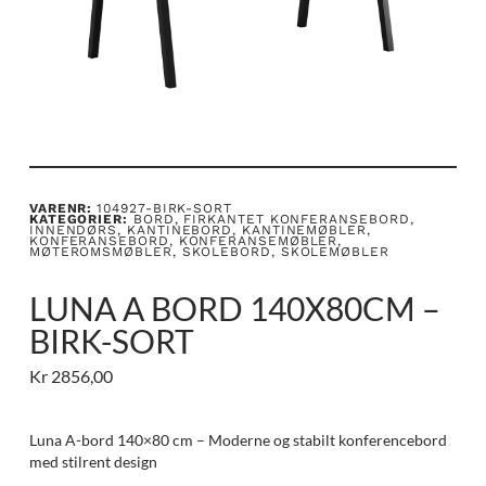
VARENR:
104927-BIRK-SORT
KATEGORIER:
BORD
,
FIRKANTET KONFERANSEBORD
,
INNENDØRS
,
KANTINEBORD
,
KANTINEMØBLER
,
KONFERANSEBORD
,
KONFERANSEMØBLER
,
MØTEROMSMØBLER
,
SKOLEBORD
,
SKOLEMØBLER
LUNA A BORD 140X80CM –
BIRK-SORT
Kr
2856,00
Luna A-bord 140×80 cm – Moderne og stabilt konferencebord
med stilrent design