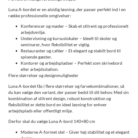
Luna A-bordet er en alsidig løsning, der passer perfekt ind i en
række professionelle omgivelser:
Konferencer og møder – Skab et stilrent og professionelt
arbejdsmiljø.
Undervisning og kursuslokaler – Ideelt til skoler og
seminarer, hvor fleksibilitet er vigtig.
Restauranter og caféer – Et elegant og stabilt bord til
spisende gæster.
Kontorer og arbejdspladser – Perfekt som skrivebord
eller arbejdsstation.
Flere størrelser og designmuligheder
Luna A-bordet fås i flere størrelser og farvekombinationer, så
du kan vælge den variant, der passer bedst til dit behov. Med sin
kombination af stilrent design, robust konstruktion og
fleksibilitet er dette bord en ideel løsning for enhver
arbejdsplads eller offentligt miljø.
Derfor skal du vælge Luna A-bord 140×80 cm
Moderne A-formet stel – Giver høj stabilitet og et elegant