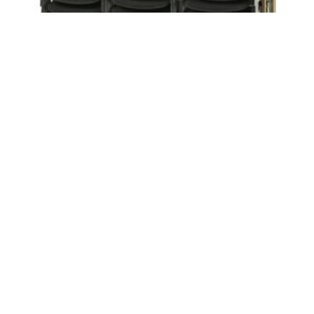
VOGN TIL 30 ØKONOMI
POLSTER/LUXUS POLSTER
kr
7198,00
LEGG I HANDLEKURV