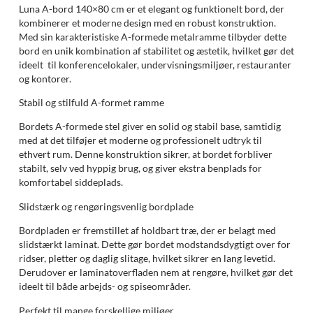
Luna A-bord 140×80 cm er et elegant og funktionelt bord, der
kombinerer et moderne design med en robust konstruktion.
Med sin karakteristiske A-formede metalramme tilbyder dette
bord en unik kombination af stabilitet og æstetik, hvilket gør det
ideelt til konferencelokaler, undervisningsmiljøer, restauranter
og kontorer.
Stabil og stilfuld A-formet ramme
Bordets A-formede stel giver en solid og stabil base, samtidig
med at det tilføjer et moderne og professionelt udtryk til
ethvert rum. Denne konstruktion sikrer, at bordet forbliver
stabilt, selv ved hyppig brug, og giver ekstra benplads for
komfortabel siddeplads.
Slidstærk og rengøringsvenlig bordplade
Bordpladen er fremstillet af holdbart træ, der er belagt med
slidstærkt laminat. Dette gør bordet modstandsdygtigt over for
ridser, pletter og daglig slitage, hvilket sikrer en lang levetid.
Derudover er laminatoverfladen nem at rengøre, hvilket gør det
ideelt til både arbejds- og spiseområder.
Perfekt til mange forskellige miljøer