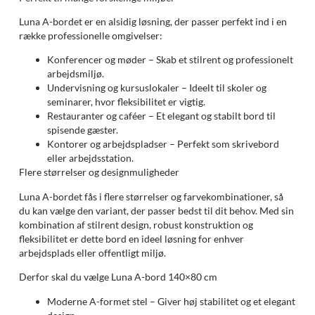
Luna A-bordet er en alsidig løsning, der passer perfekt ind i en
række professionelle omgivelser:
Konferencer og møder – Skab et stilrent og professionelt
arbejdsmiljø.
Undervisning og kursuslokaler – Ideelt til skoler og
seminarer, hvor fleksibilitet er vigtig.
Restauranter og caféer – Et elegant og stabilt bord til
spisende gæster.
Kontorer og arbejdspladser – Perfekt som skrivebord
eller arbejdsstation.
Flere størrelser og designmuligheder
Luna A-bordet fås i flere størrelser og farvekombinationer, så
du kan vælge den variant, der passer bedst til dit behov. Med sin
kombination af stilrent design, robust konstruktion og
fleksibilitet er dette bord en ideel løsning for enhver
arbejdsplads eller offentligt miljø.
Derfor skal du vælge Luna A-bord 140×80 cm
Moderne A-formet stel – Giver høj stabilitet og et elegant