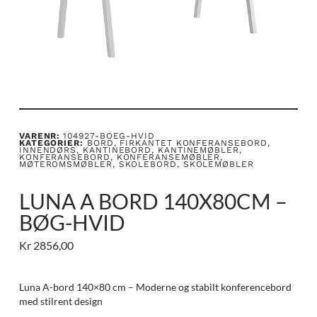
VARENR:
104927-BOEG-HVID
KATEGORIER:
BORD
,
FIRKANTET KONFERANSEBORD
,
INNENDØRS
,
KANTINEBORD
,
KANTINEMØBLER
,
KONFERANSEBORD
,
KONFERANSEMØBLER
,
MØTEROMSMØBLER
,
SKOLEBORD
,
SKOLEMØBLER
LUNA A BORD 140X80CM –
BØG-HVID
Kr
2856,00
Luna A-bord 140×80 cm – Moderne og stabilt konferencebord
med stilrent design