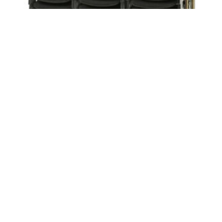
VOGN TIL 30 ØKONOMI
POLSTER/LUXUS POLSTER
kr
7198,00
LEGG I HANDLEKURV