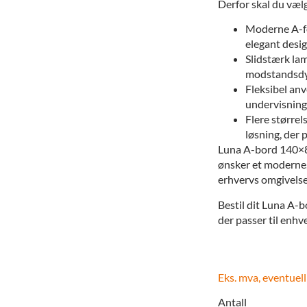
Derfor skal du væ
Moderne A-for
elegant desi
Slidstærk la
modstandsdyg
Fleksibel anv
undervisning
Flere størrel
løsning, der 
Luna A-bord 140×80
ønsker et moderne, 
erhvervs omgivelse
Bestil dit Luna A-bo
der passer til enhve
Eks. mva, eventuell
Antall