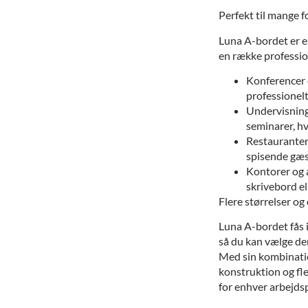
Perfekt til mange f
Luna A-bordet er en
en række professio
Konferencer 
professionelt
Undervisning 
seminarer, hvo
Restauranter 
spisende gæs
Kontorer og 
skrivebord el
Flere størrelser o
Luna A-bordet fås i
så du kan vælge den
Med sin kombinatio
konstruktion og fle
for enhver arbejdspl