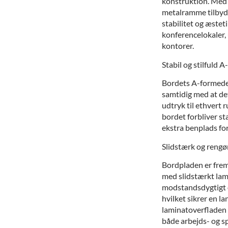
konstruktion. Med 
metalramme tilbyde
stabilitet og æsteti
konferencelokaler,
kontorer.
Stabil og stilfuld
Bordets A-formede s
samtidig med at det
udtryk til ethvert 
bordet forbliver sta
ekstra benplads fo
Slidstærk og rengø
Bordpladen er frems
med slidstærkt lam
modstandsdygtigt ov
hvilket sikrer en l
laminatoverfladen n
både arbejds- og s