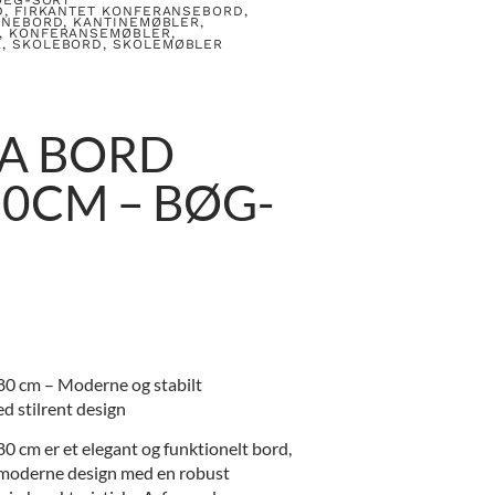
D
,
FIRKANTET KONFERANSEBORD
,
INEBORD
,
KANTINEMØBLER
,
,
KONFERANSEMØBLER
,
R
,
SKOLEBORD
,
SKOLEMØBLER
 A BORD
0CM – BØG-
0 cm – Moderne og stabilt
 stilrent design
 cm er et elegant og funktionelt bord,
 moderne design med en robust