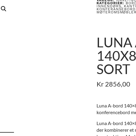
KATEGORIER:
BOR
INNENDØRS
,
KANT
KONFERANSEBORD
MØTEROMSMØBLE
LUNA
140X8
SORT
Kr
2856,00
Luna A-bord 140×8
konferencebord med
Luna A-bord 140×80
der kombinerer et