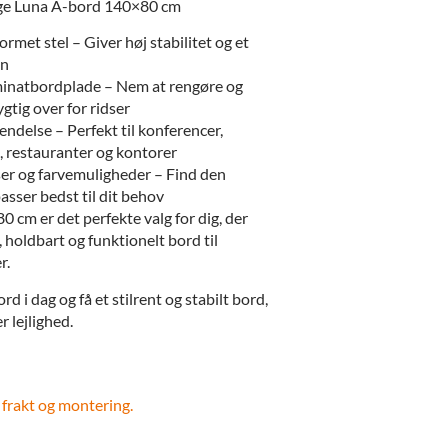
lge Luna A-bord 140×80 cm
met stel – Giver høj stabilitet og et
gn
minatbordplade – Nem at rengøre og
tig over for ridser
endelse – Perfekt til konferencer,
, restauranter og kontorer
ser og farvemuligheder – Find den
passer bedst til dit behov
 cm er det perfekte valg for dig, der
holdbart og funktionelt bord til
r.
rd i dag og få et stilrent og stabilt bord,
r lejlighed.
 frakt og montering.