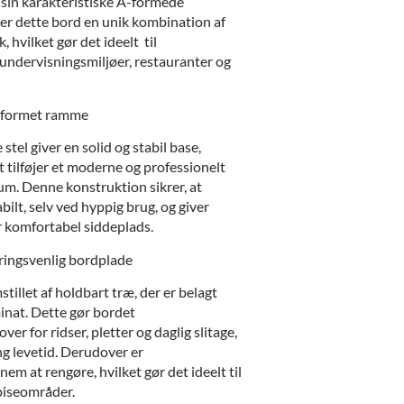
sin karakteristiske A-formede
r dette bord en unik kombination af
k, hvilket gør det ideelt til
 undervisningsmiljøer, restauranter og
 A-formet ramme
tel giver en solid og stabil base,
 tilføjer et moderne og professionelt
rum. Denne konstruktion sikrer, at
bilt, selv ved hyppig brug, og giver
r komfortabel siddeplads.
ringsvenlig bordplade
tillet af holdbart træ, der er belagt
inat. Dette gør bordet
er for ridser, pletter og daglig slitage,
ang levetid. Derudover er
em at rengøre, hvilket gør det ideelt til
piseområder.