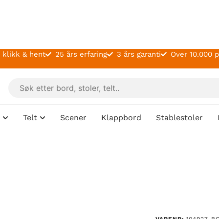
 klikk & hent
25 års erfaring
3 års garanti
Over 10.000 
Telt
Scener
Klappbord
Stablestoler
VARENR:
104927-B