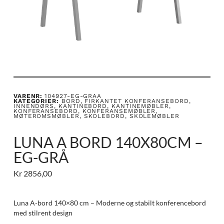
VARENR:
104927-EG-GRAA
KATEGORIER:
BORD
,
FIRKANTET KONFERANSEBORD
,
INNENDØRS
,
KANTINEBORD
,
KANTINEMØBLER
,
KONFERANSEBORD
,
KONFERANSEMØBLER
,
MØTEROMSMØBLER
,
SKOLEBORD
,
SKOLEMØBLER
LUNA A BORD 140X80CM –
EG-GRÅ
Kr
2856,00
Luna A-bord 140×80 cm – Moderne og stabilt konferencebord
med stilrent design