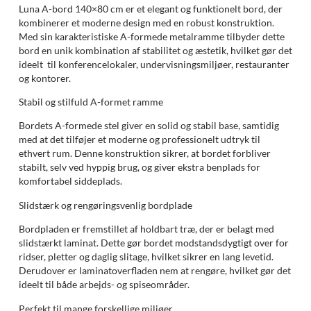
Luna A-bord 140×80 cm er et elegant og funktionelt bord, der
kombinerer et moderne design med en robust konstruktion.
Med sin karakteristiske A-formede metalramme tilbyder dette
bord en unik kombination af stabilitet og æstetik, hvilket gør det
ideelt til konferencelokaler, undervisningsmiljøer, restauranter
og kontorer.
Stabil og stilfuld A-formet ramme
Bordets A-formede stel giver en solid og stabil base, samtidig
med at det tilføjer et moderne og professionelt udtryk til
ethvert rum. Denne konstruktion sikrer, at bordet forbliver
stabilt, selv ved hyppig brug, og giver ekstra benplads for
komfortabel siddeplads.
Slidstærk og rengøringsvenlig bordplade
Bordpladen er fremstillet af holdbart træ, der er belagt med
slidstærkt laminat. Dette gør bordet modstandsdygtigt over for
ridser, pletter og daglig slitage, hvilket sikrer en lang levetid.
Derudover er laminatoverfladen nem at rengøre, hvilket gør det
ideelt til både arbejds- og spiseområder.
Perfekt til mange forskellige miljøer