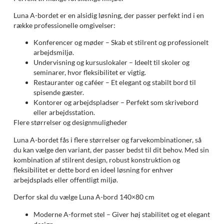
Luna A-bordet er en alsidig løsning, der passer perfekt ind i en
række professionelle omgivelser:
Konferencer og møder – Skab et stilrent og professionelt
arbejdsmiljø.
Undervisning og kursuslokaler – Ideelt til skoler og
seminarer, hvor fleksibilitet er vigtig.
Restauranter og caféer – Et elegant og stabilt bord til
spisende gæster.
Kontorer og arbejdspladser – Perfekt som skrivebord
eller arbejdsstation.
Flere størrelser og designmuligheder
Luna A-bordet fås i flere størrelser og farvekombinationer, så
du kan vælge den variant, der passer bedst til dit behov. Med sin
kombination af stilrent design, robust konstruktion og
fleksibilitet er dette bord en ideel løsning for enhver
arbejdsplads eller offentligt miljø.
Derfor skal du vælge Luna A-bord 140×80 cm
Moderne A-formet stel – Giver høj stabilitet og et elegant