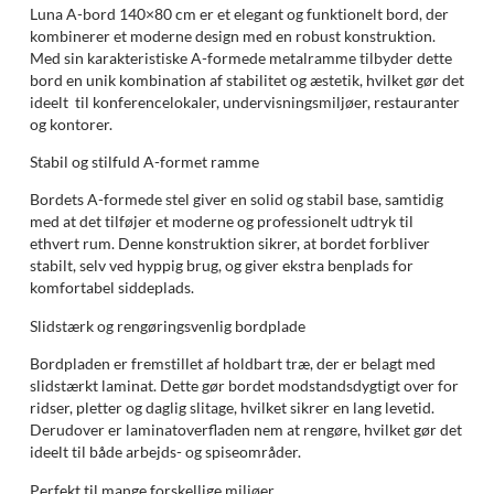
Luna A-bord 140×80 cm er et elegant og funktionelt bord, der
kombinerer et moderne design med en robust konstruktion.
Med sin karakteristiske A-formede metalramme tilbyder dette
bord en unik kombination af stabilitet og æstetik, hvilket gør det
ideelt til konferencelokaler, undervisningsmiljøer, restauranter
og kontorer.
Stabil og stilfuld A-formet ramme
Bordets A-formede stel giver en solid og stabil base, samtidig
med at det tilføjer et moderne og professionelt udtryk til
ethvert rum. Denne konstruktion sikrer, at bordet forbliver
stabilt, selv ved hyppig brug, og giver ekstra benplads for
komfortabel siddeplads.
Slidstærk og rengøringsvenlig bordplade
Bordpladen er fremstillet af holdbart træ, der er belagt med
slidstærkt laminat. Dette gør bordet modstandsdygtigt over for
ridser, pletter og daglig slitage, hvilket sikrer en lang levetid.
Derudover er laminatoverfladen nem at rengøre, hvilket gør det
ideelt til både arbejds- og spiseområder.
Perfekt til mange forskellige miljøer