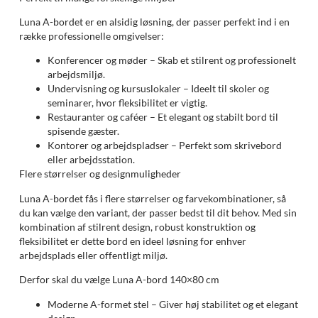
Luna A-bordet er en alsidig løsning, der passer perfekt ind i en
række professionelle omgivelser:
Konferencer og møder – Skab et stilrent og professionelt
arbejdsmiljø.
Undervisning og kursuslokaler – Ideelt til skoler og
seminarer, hvor fleksibilitet er vigtig.
Restauranter og caféer – Et elegant og stabilt bord til
spisende gæster.
Kontorer og arbejdspladser – Perfekt som skrivebord
eller arbejdsstation.
Flere størrelser og designmuligheder
Luna A-bordet fås i flere størrelser og farvekombinationer, så
du kan vælge den variant, der passer bedst til dit behov. Med sin
kombination af stilrent design, robust konstruktion og
fleksibilitet er dette bord en ideel løsning for enhver
arbejdsplads eller offentligt miljø.
Derfor skal du vælge Luna A-bord 140×80 cm
Moderne A-formet stel – Giver høj stabilitet og et elegant