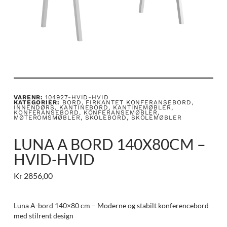
VARENR:
104927-HVID-HVID
KATEGORIER:
BORD
,
FIRKANTET KONFERANSEBORD
,
INNENDØRS
,
KANTINEBORD
,
KANTINEMØBLER
,
KONFERANSEBORD
,
KONFERANSEMØBLER
,
MØTEROMSMØBLER
,
SKOLEBORD
,
SKOLEMØBLER
LUNA A BORD 140X80CM –
HVID-HVID
Kr
2856,00
Luna A-bord 140×80 cm – Moderne og stabilt konferencebord
med stilrent design