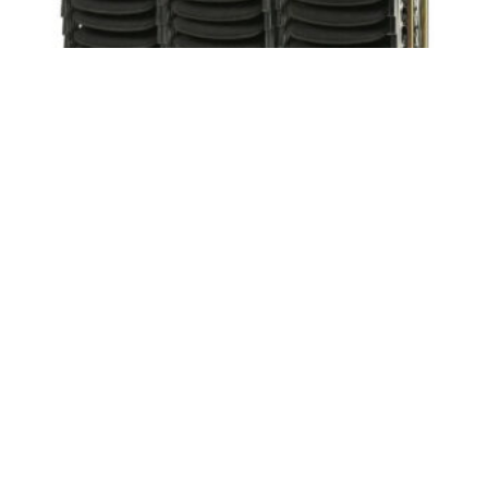
VOGN TIL 30 ØKONOMI
POLSTER/LUXUS POLSTER
kr
7198,00
LEGG I HANDLEKURV