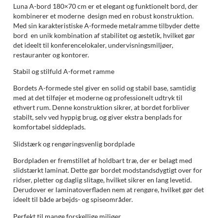
Luna A-bord 180×70 cm er et elegant og funktionelt bord, der
kombinerer et moderne design med en robust konstruktion.
Med sin karakteristiske A-formede metalramme tilbyder dette
bord en unik kombination af stabilitet og æstetik, hvilket gør
det ideelt til konferencelokaler, undervisningsmiljøer,
restauranter og kontorer.
Stabil og stilfuld A-formet ramme
Bordets A-formede stel giver en solid og stabil base, samtidig
med at det tilføjer et moderne og professionelt udtryk til
ethvert rum. Denne konstruktion sikrer, at bordet forbliver
stabilt, selv ved hyppig brug, og giver ekstra benplads for
komfortabel siddeplads.
Slidstærk og rengøringsvenlig bordplade
Bordpladen er fremstillet af holdbart træ, der er belagt med
slidstærkt laminat. Dette gør bordet modstandsdygtigt over for
ridser, pletter og daglig slitage, hvilket sikrer en lang levetid.
Derudover er laminatoverfladen nem at rengøre, hvilket gør det
ideelt til både arbejds- og spiseområder.
Perfekt til mange forskellige miljøer