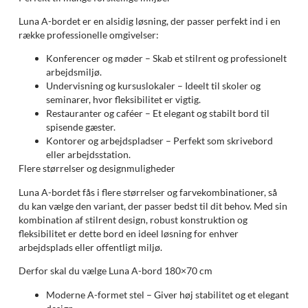
Luna A-bordet er en alsidig løsning, der passer perfekt ind i en
række professionelle omgivelser:
Konferencer og møder – Skab et stilrent og professionelt
arbejdsmiljø.
Undervisning og kursuslokaler – Ideelt til skoler og
seminarer, hvor fleksibilitet er vigtig.
Restauranter og caféer – Et elegant og stabilt bord til
spisende gæster.
Kontorer og arbejdspladser – Perfekt som skrivebord
eller arbejdsstation.
Flere størrelser og designmuligheder
Luna A-bordet fås i flere størrelser og farvekombinationer, så
du kan vælge den variant, der passer bedst til dit behov. Med sin
kombination af stilrent design, robust konstruktion og
fleksibilitet er dette bord en ideel løsning for enhver
arbejdsplads eller offentligt miljø.
Derfor skal du vælge Luna A-bord 180×70 cm
Moderne A-formet stel – Giver høj stabilitet og et elegant