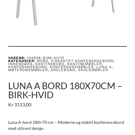
VARENR:
104928-BIRK-HVID
KATEGORIER:
BORD
,
FIRKANTET KONFERANSEBORD
,
INNENDØRS
,
KANTINEBORD
,
KANTINEMØBLER
,
KONFERANSEBORD
,
KONFERANSEMØBLER
,
LUNA A
,
MØTEROMSMØBLER
,
SKOLEBORD
,
SKOLEMØBLER
LUNA A BORD 180X70CM –
BIRK-HVID
Kr
3113,00
Luna A-bord 180×70 cm – Moderne og stabilt konferencebord
med stilrent design