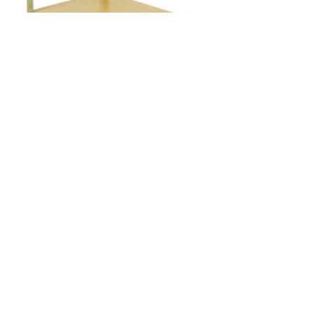
VOGN KONFERENCEBORD
180X80CM
kr
8569,00
LEGG I HANDLEKURV