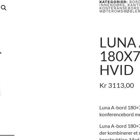
KATEGORIER:
BOR
INNENDØRS
,
KANT
KONFERANSEBORD
MØTEROMSMØBLE
LUNA
180X7
HVID
Kr
3113,00
Luna A-bord 180×7
konferencebord med
Luna A-bord 180×70
der kombinerer et
konstruktion. Med 