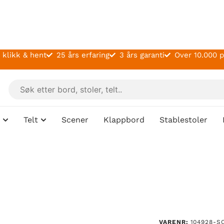
 klikk & hent
25 års erfaring
3 års garanti
Over 10.000 
Telt
Scener
Klappbord
Stablestoler
VARENR:
104928-S