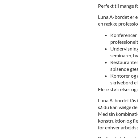
Perfekt til mange f
Luna A-bordet er en
en række professio
Konferencer 
professionelt
Undervisning 
seminarer, hvo
Restauranter 
spisende gæs
Kontorer og 
skrivebord el
Flere størrelser o
Luna A-bordet fås i
så du kan vælge den
Med sin kombinatio
konstruktion og fle
for enhver arbejdspl