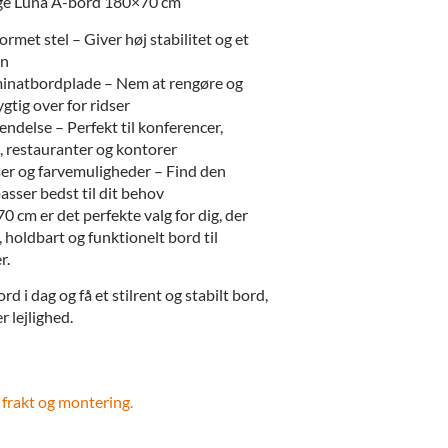
lge Luna A-bord 180×70 cm
met stel – Giver høj stabilitet og et
gn
minatbordplade – Nem at rengøre og
tig over for ridser
endelse – Perfekt til konferencer,
, restauranter og kontorer
ser og farvemuligheder – Find den
passer bedst til dit behov
 cm er det perfekte valg for dig, der
holdbart og funktionelt bord til
r.
rd i dag og få et stilrent og stabilt bord,
r lejlighed.
 frakt og montering.