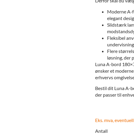
Derfor skal du væ
Moderne A-for
elegant desi
Slidstærk la
modstandsdyg
Fleksibel anv
undervisning
Flere størrel
løsning, der 
Luna A-bord 180×70
ønsker et moderne, 
erhvervs omgivelse
Bestil dit Luna A-bo
der passer til enhve
Eks. mva, eventuell
Antall