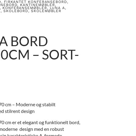
D
,
FIRKANTET KONFERANSEBORD
,
INEBORD
,
KANTINEMØBLER
,
,
KONFERANSEMØBLER
,
LUNA A
,
R
,
SKOLEBORD
,
SKOLEMØBLER
 A BORD
0CM – SORT-
0 cm – Moderne og stabilt
 stilrent design
 cm er et elegant og funktionelt bord,
 moderne design med en robust
sin karakteristiske A-formede