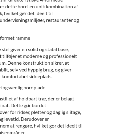
er dette bord en unik kombination af
, hvilket gør det ideelt til
 undervisningsmiljøer, restauranter og
 A-formet ramme
tel giver en solid og stabil base,
 tilføjer et moderne og professionelt
rum. Denne konstruktion sikrer, at
bilt, selv ved hyppig brug, og giver
r komfortabel siddeplads.
ringsvenlig bordplade
tillet af holdbart træ, der er belagt
inat. Dette gør bordet
er for ridser, pletter og daglig slitage,
ang levetid. Derudover er
em at rengøre, hvilket gør det ideelt til
piseområder.