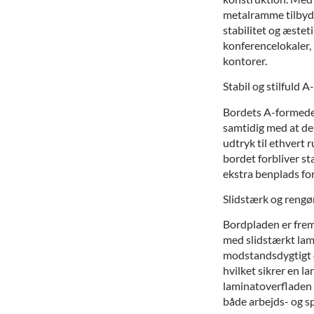
metalramme tilbyd
stabilitet og æstetik
konferencelokaler,
kontorer.
Stabil og stilfuld
Bordets A-formede s
samtidig med at det
udtryk til ethvert 
bordet forbliver sta
ekstra benplads fo
Slidstærk og rengø
Bordpladen er frems
med slidstærkt lam
modstandsdygtigt ov
hvilket sikrer en l
laminatoverfladen n
både arbejds- og s