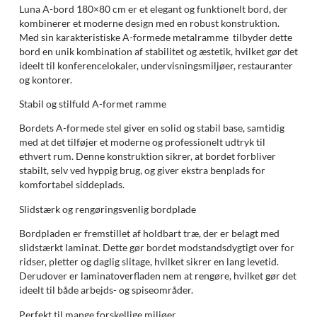
Luna A-bord 180×80 cm er et elegant og funktionelt bord, der
kombinerer et moderne design med en robust konstruktion.
Med sin karakteristiske A-formede metalramme tilbyder dette
bord en unik kombination af stabilitet og æstetik, hvilket gør det
ideelt til konferencelokaler, undervisningsmiljøer, restauranter
og kontorer.
Stabil og stilfuld A-formet ramme
Bordets A-formede stel giver en solid og stabil base, samtidig
med at det tilføjer et moderne og professionelt udtryk til
ethvert rum. Denne konstruktion sikrer, at bordet forbliver
stabilt, selv ved hyppig brug, og giver ekstra benplads for
komfortabel siddeplads.
Slidstærk og rengøringsvenlig bordplade
Bordpladen er fremstillet af holdbart træ, der er belagt med
slidstærkt laminat. Dette gør bordet modstandsdygtigt over for
ridser, pletter og daglig slitage, hvilket sikrer en lang levetid.
Derudover er laminatoverfladen nem at rengøre, hvilket gør det
ideelt til både arbejds- og spiseområder.
Perfekt til mange forskellige miljøer