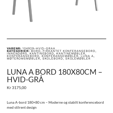
VARENR:
104929-HVID-GRAA
KATEGORIER:
BORD
,
FIRKANTET KONFERANSEBORD
,
INNENDØRS
,
KANTINEBORD
,
KANTINEMØBLER
,
KONFERANSEBORD
,
KONFERANSEMØBLER
,
LUNA A
,
MØTEROMSMØBLER
,
SKOLEBORD
,
SKOLEMØBLER
LUNA A BORD 180X80CM –
HVID-GRÅ
Kr
3175,00
Luna A-bord 180×80 cm – Moderne og stabilt konferencebord
med stilrent design