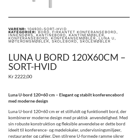
VARENR:
104930-SORT-HVID
KATEGORIER:
BORD
,
FIRKANTET KONFERANSEBORD
,
INNENDØRS
,
KANTINEBORD
,
KANTINEMØBLER
,
KONFERANSEBORD
,
KONFERANSEMØBLER
,
LUNA U
,
MØTEROMSMØBLER
,
SKOLEBORD
,
SKOLEMØBLER
LUNA U BORD 120X60CM –
SORT-HVID
Kr
2222,00
Luna U-bord 120×60 cm – Elegant og stabilt konferencebord
med moderne design
Luna U-bord 120×60 cm er et stilfuldt og funktionelt bord, der
kombinerer moderne design med praktisk anvendelighed. Med
sin robuste konstruktion og fleksible anvendelse er dette bord
ideelt til konference- og mødelokaler, undervisningsmiljøer,
restauranter og caféer. Den stilrene U-formede ramme sikrer