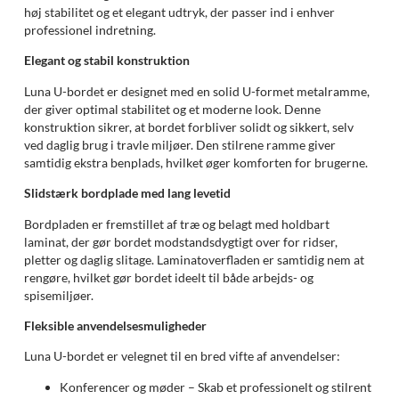
høj stabilitet og et elegant udtryk, der passer ind i enhver
professionel indretning.
Elegant og stabil konstruktion
Luna U-bordet er designet med en solid U-formet metalramme,
der giver optimal stabilitet og et moderne look. Denne
konstruktion sikrer, at bordet forbliver solidt og sikkert, selv
ved daglig brug i travle miljøer. Den stilrene ramme giver
samtidig ekstra benplads, hvilket øger komforten for brugerne.
Slidstærk bordplade med lang levetid
Bordpladen er fremstillet af træ og belagt med holdbart
laminat, der gør bordet modstandsdygtigt over for ridser,
pletter og daglig slitage. Laminatoverfladen er samtidig nem at
rengøre, hvilket gør bordet ideelt til både arbejds- og
spisemiljøer.
Fleksible anvendelsesmuligheder
Luna U-bordet er velegnet til en bred vifte af anvendelser:
Konferencer og møder – Skab et professionelt og stilrent