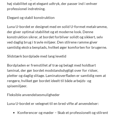
høj stabilitet og et elegant udtryk, der passer ind i enhver
professionel indretning.
Elegant og stabil konstruktion
Luna U-bordet er designet med en solid U-formet metalramme,
der giver optimal stabilitet og et moderne look. Denne
konstruktion sikrer, at bordet forbliver solidt og sikkert, selv
ved daglig brug i travle miljøer. Den stilrene ramme giver
samtidig ekstra benplads, hvilket øger komforten for brugerne.
Slidstærk bordplade med lang levetid
Bordpladen er fremstillet af træ og belagt med holdbart
laminat, der gør bordet modstandsdygtigt over for ridser,
pletter og daglig slitage. Laminatoverfladen er samtidig nem at
rengøre, hvilket gør bordet ideelt til både arbejds- og
spisemiljøer.
Fleksible anvendelsesmuligheder
Luna U-bordet er velegnet til en bred vifte af anvendelser:
Konferencer og møder – Skab et professionelt og stilrent