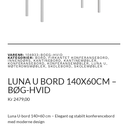
VARENR:
104933-BOEG-HVID
KATEGORIER:
BORD
,
FIRKANTET KONFERANSEBORD
,
INNENDØRS
,
KANTINEBORD
,
KANTINEMØBLER
,
KONFERANSEBORD
,
KONFERANSEMØBLER
,
LUNA U
,
MØTEROMSMØBLER
,
SKOLEBORD
,
SKOLEMØBLER
LUNA U BORD 140X60CM –
BØG-HVID
Kr
2479,00
Luna U-bord 140×60 cm – Elegant og stabilt konferencebord
med moderne design