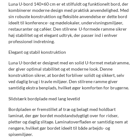
Luna U-bord 140×60 cm er et stilfuldt og funktionelt bord, der
kombinerer moderne design med praktisk anvendelighed. Med
sin robuste konstruktion og fleksible anvendelse er dette bord
ideelt til konference- og mødelokaler, undervisningsmiljøer,
restauranter og caféer. Den stilrene U-formede ramme sikrer
høj stabilitet og et elegant udtryk, der passer ind i enhver
professionel indretning.
Elegant og stabil konstruktion
Luna U-bordet er designet med en solid U-formet metalramme,
der giver optimal stabilitet og et moderne look. Denne
konstruktion sikrer, at bordet forbliver solidt og sikkert, selv
ved daglig brug i travle miljøer. Den stilrene ramme giver
samtidig ekstra benplads, hvilket øger komforten for brugerne.
Slidstærk bordplade med lang levetid
Bordpladen er fremstillet af træ og belagt med holdbart
laminat, der gør bordet modstandsdygtigt over for ridser,
pletter og daglig slitage. Laminatoverfladen er samtidig nem at
rengøre, hvilket gør bordet ideelt til både arbejds- og
spisemiljøer.