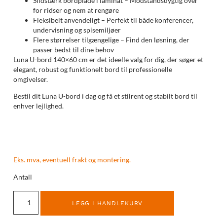
Slidstærk bordplade i laminat – Modstandsdygtig over
for ridser og nem at rengøre
Fleksibelt anvendeligt – Perfekt til både konferencer,
undervisning og spisemiljøer
Flere størrelser tilgængelige – Find den løsning, der
passer bedst til dine behov
Luna U-bord 140×60 cm er det ideelle valg for dig, der søger et
elegant, robust og funktionelt bord til professionelle
omgivelser.
Bestil dit Luna U-bord i dag og få et stilrent og stabilt bord til
enhver lejlighed.
Eks. mva, eventuell frakt og montering.
Antall
LEGG I HANDLEKURV