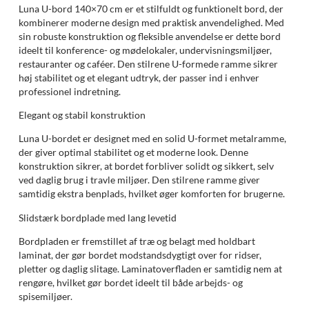
Luna U-bord 140×70 cm er et stilfuldt og funktionelt bord, der
kombinerer moderne design med praktisk anvendelighed. Med
sin robuste konstruktion og fleksible anvendelse er dette bord
ideelt til konference- og mødelokaler, undervisningsmiljøer,
restauranter og caféer. Den stilrene U-formede ramme sikrer
høj stabilitet og et elegant udtryk, der passer ind i enhver
professionel indretning.
Elegant og stabil konstruktion
Luna U-bordet er designet med en solid U-formet metalramme,
der giver optimal stabilitet og et moderne look. Denne
konstruktion sikrer, at bordet forbliver solidt og sikkert, selv
ved daglig brug i travle miljøer. Den stilrene ramme giver
samtidig ekstra benplads, hvilket øger komforten for brugerne.
Slidstærk bordplade med lang levetid
Bordpladen er fremstillet af træ og belagt med holdbart
laminat, der gør bordet modstandsdygtigt over for ridser,
pletter og daglig slitage. Laminatoverfladen er samtidig nem at
rengøre, hvilket gør bordet ideelt til både arbejds- og
spisemiljøer.