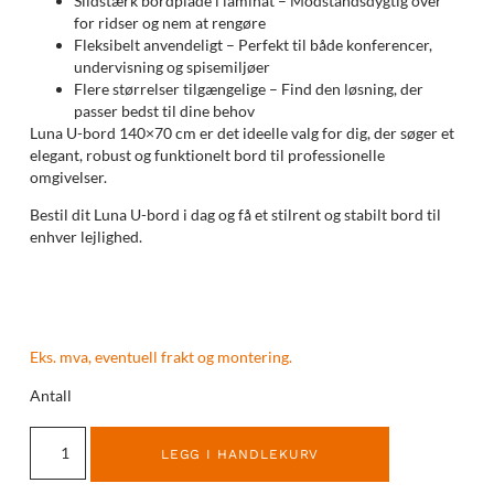
Slidstærk bordplade i laminat – Modstandsdygtig over
for ridser og nem at rengøre
Fleksibelt anvendeligt – Perfekt til både konferencer,
undervisning og spisemiljøer
Flere størrelser tilgængelige – Find den løsning, der
passer bedst til dine behov
Luna U-bord 140×70 cm er det ideelle valg for dig, der søger et
elegant, robust og funktionelt bord til professionelle
omgivelser.
Bestil dit Luna U-bord i dag og få et stilrent og stabilt bord til
enhver lejlighed.
Eks. mva, eventuell frakt og montering.
Antall
LEGG I HANDLEKURV