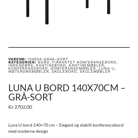
VARENR:
104934-GRAA-SORT
KATEGORIER:
BORD
,
FIRKANTET KONFERANSEBORD
,
INNENDØRS
,
KANTINEBORD
,
KANTINEMØBLER
,
KONFERANSEBORD
,
KONFERANSEMØBLER
,
LUNA U
,
MØTEROMSMØBLER
,
SKOLEBORD
,
SKOLEMØBLER
LUNA U BORD 140X70CM –
GRÅ-SORT
Kr
2702,00
Luna U-bord 140×70 cm – Elegant og stabilt konferencebord
med moderne design