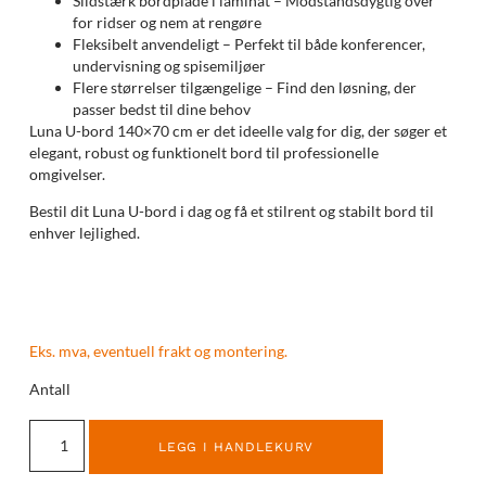
Slidstærk bordplade i laminat – Modstandsdygtig over
for ridser og nem at rengøre
Fleksibelt anvendeligt – Perfekt til både konferencer,
undervisning og spisemiljøer
Flere størrelser tilgængelige – Find den løsning, der
passer bedst til dine behov
Luna U-bord 140×70 cm er det ideelle valg for dig, der søger et
elegant, robust og funktionelt bord til professionelle
omgivelser.
Bestil dit Luna U-bord i dag og få et stilrent og stabilt bord til
enhver lejlighed.
Eks. mva, eventuell frakt og montering.
Antall
LEGG I HANDLEKURV