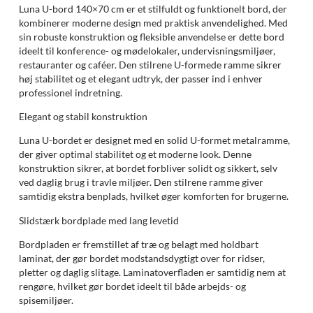
Luna U-bord 140×70 cm er et stilfuldt og funktionelt bord, der
kombinerer moderne design med praktisk anvendelighed. Med
sin robuste konstruktion og fleksible anvendelse er dette bord
ideelt til konference- og mødelokaler, undervisningsmiljøer,
restauranter og caféer. Den stilrene U-formede ramme sikrer
høj stabilitet og et elegant udtryk, der passer ind i enhver
professionel indretning.
Elegant og stabil konstruktion
Luna U-bordet er designet med en solid U-formet metalramme,
der giver optimal stabilitet og et moderne look. Denne
konstruktion sikrer, at bordet forbliver solidt og sikkert, selv
ved daglig brug i travle miljøer. Den stilrene ramme giver
samtidig ekstra benplads, hvilket øger komforten for brugerne.
Slidstærk bordplade med lang levetid
Bordpladen er fremstillet af træ og belagt med holdbart
laminat, der gør bordet modstandsdygtigt over for ridser,
pletter og daglig slitage. Laminatoverfladen er samtidig nem at
rengøre, hvilket gør bordet ideelt til både arbejds- og
spisemiljøer.