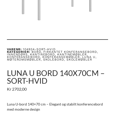
VARENR:
104934-SORT-HVID
KATEGORIER:
BORD
,
FIRKANTET KONFERANSEBORD
,
INNENDØRS
,
KANTINEBORD
,
KANTINEMØBLER
,
KONFERANSEBORD
,
KONFERANSEMØBLER
,
LUNA U
,
MØTEROMSMØBLER
,
SKOLEBORD
,
SKOLEMØBLER
LUNA U BORD 140X70CM –
SORT-HVID
Kr
2702,00
Luna U-bord 140×70 cm – Elegant og stabilt konferencebord
med moderne design