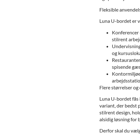
Fleksible anvende
Luna U-bordet er ve
Konferencer 
stilrent arb
Undervisning 
og kursusloka
Restauranter 
spisende gæs
Kontormiljøe
arbejdsstatio
Flere størrelser o
Luna U-bordet fås i
variant, der bedst 
stilrent design, hol
alsidig løsning for 
Derfor skal du væ