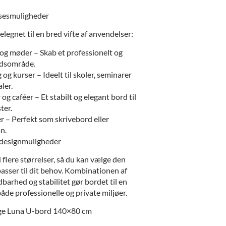
lsesmuligheder
legnet til en bred vifte af anvendelser:
og møder – Skab et professionelt og
ejdsområde.
og kurser – Ideelt til skoler, seminarer
ler.
og caféer – Et stabilt og elegant bord til
ter.
r – Perfekt som skrivebord eller
n.
g designmuligheder
 flere størrelser, så du kan vælge den
passer til dit behov. Kombinationen af
dbarhed og stabilitet gør bordet til en
både professionelle og private miljøer.
lge Luna U-bord 140×80 cm