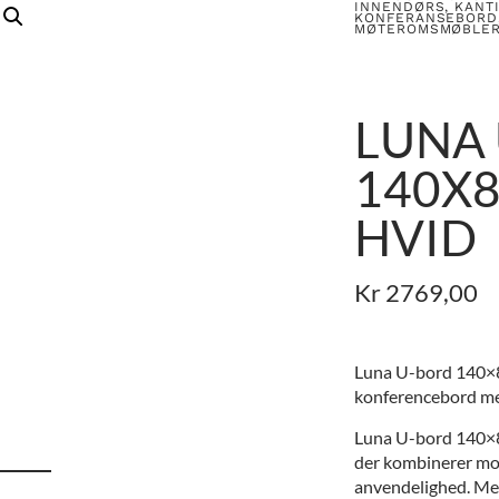
INNENDØRS
,
KANT
KONFERANSEBORD
MØTEROMSMØBLE
LUNA
140X8
HVID
Kr
2769,00
Luna U-bord 140×80
konferencebord m
Luna U-bord 140×80
der kombinerer mo
anvendelighed. Med