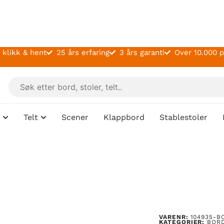
 klikk & hent
25 års erfaring
3 års garanti
Over 10.000 
Telt
Scener
Klappbord
Stablestoler
VARENR:
104935-B
KATEGORIER:
BOR