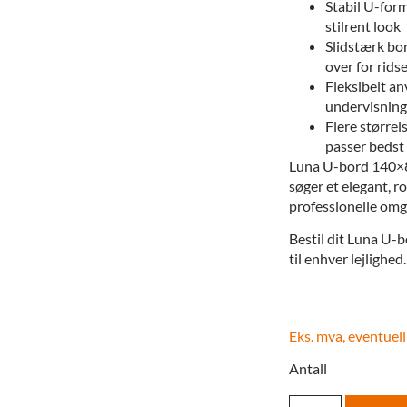
Stabil U-for
stilrent look
Slidstærk bo
over for rids
Fleksibelt an
undervisning
Flere størrel
passer bedst 
Luna U-bord 140×80 
søger et elegant, r
professionelle omgi
Bestil dit Luna U-bo
til enhver lejlighed.
Eks. mva, eventuell
Antall