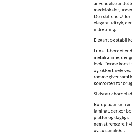
anvendelse er dette
mødelokaler, under
Den stilrene U-for
elegant udtryk, der
indretning.
Elegant og stabil 
Luna U-bordet er d
metalramme, der gi
look. Denne konstru
og sikkert, selv ved
ramme giver samtid
komforten for brug
Slidstærk bordplad
Bordpladen er frem
laminat, der gør bo
pletter og daglig s
nem at rengøre, hvi
og spisemiljøer.