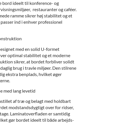
 bord ideelt til konference- og
visningsmiljøer, restauranter og caféer.
mede ramme sikrer høj stabilitet og et
 passer ind i enhver professionel
konstruktion
esignet med en solid U-formet
ver optimal stabilitet og et moderne
ktion sikrer, at bordet forbliver solidt
 daglig brug i travle miljøer. Den stilrene
ig ekstra benplads, hvilket øger
erne.
e med lang levetid
stillet af træ og belagt med holdbart
rdet modstandsdygtigt over for ridser,
litage. Laminatoverfladen er samtidig
lket gør bordet ideelt til både arbejds-