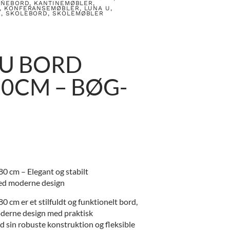
INEBORD
,
KANTINEMØBLER
,
,
KONFERANSEMØBLER
,
LUNA U
,
R
,
SKOLEBORD
,
SKOLEMØBLER
 U BORD
0CM – BØG-
 cm – Elegant og stabilt
ed moderne design
 cm er et stilfuldt og funktionelt bord,
derne design med praktisk
 sin robuste konstruktion og fleksible