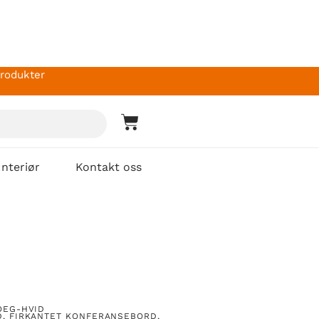
produkter
Interiør
Kontakt oss
OEG-HVID
D
,
FIRKANTET KONFERANSEBORD
,