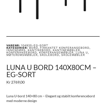
VARENR:
104935-EG-SORT
KATEGORIER:
BORD
,
FIRKANTET KONFERANSEBORD
,
INNENDØRS
,
KANTINEBORD
,
KANTINEMØBLER
,
KONFERANSEBORD
,
KONFERANSEMØBLER
,
LUNA U
,
MØTEROMSMØBLER
,
SKOLEBORD
,
SKOLEMØBLER
LUNA U BORD 140X80CM –
EG-SORT
Kr
2769,00
Luna U-bord 140×80 cm – Elegant og stabilt konferencebord
med moderne design