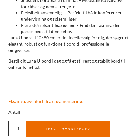
Slidstærk bordplade i laminat – Modstandsdygtig over
for ridser og nem at rengøre
Fleksibelt anvendeligt – Perfekt til både konferencer,
undervisning og spisemiljøer
Flere størrelser tilgængelige – Find den løsning, der
passer bedst til dine behov
Luna U-bord 140×80 cm er det ideelle valg for dig, der søger et
elegant, robust og funktionelt bord til professionelle
omgivelser.
Bestil dit Luna U-bord i dag og få et stilrent og stabilt bord til
enhver lejlighed.
Eks. mva, eventuell frakt og montering.
Antall
LEGG I HANDLEKURV