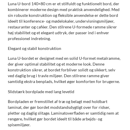
Luna U-bord 140×80 cm er et stilfuldt og funktionelt bord, der
kombinerer moderne design med praktisk anvendelighed. Med
sin robuste konstruktion og fleksible anvendelse er dette bord
ideelt til konference- og mødelokaler, undervisningsmiljøer,
restauranter og caféer. Den stilrene U-formede ramme sikrer
høj stabilitet og et elegant udtryk, der passer ind i enhver
professionel indretning.
Elegant og stabil konstruktion
Luna U-bordet er designet med en solid U-formet metalramme,
der giver optimal stabilitet og et moderne look. Denne
konstruktion sikrer, at bordet forbliver solidt og sikkert, selv
ved daglig brug i travle miljøer. Den stilrene ramme giver
samtidig ekstra benplads, hvilket øger komforten for brugerne.
Slidstærk bordplade med lang levetid
Bordpladen er fremstillet af træ og belagt med holdbart
laminat, der gør bordet modstandsdygtigt over for ridser,
pletter og daglig slitage. Laminatoverfladen er samtidig nem at
rengøre, hvilket gør bordet ideelt til både arbejds- og
spisemiljøer.