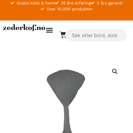
Gratis klikk & hent
25 års erfaring
3 års garanti
Over 10.000 produkter