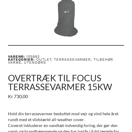
VARENR:
105682
KATEGORIER:
OUTLET
,
TERRASSEVARMER
,
TILBEHØR
VARME
,
UTENDØRS
OVERTRÆK TIL FOCUS
TERRASSEVARMER 15KW
Kr
730,00
Hold din terrassevarmer beskyttet mod vejr og vind hele året
rundt med et slidstærkt all-weather cover.
Coveret inkluderer en vandtæt indvendig foring, der gør den
vand- og brandhæmmende og den har lynlås i fuld længde for