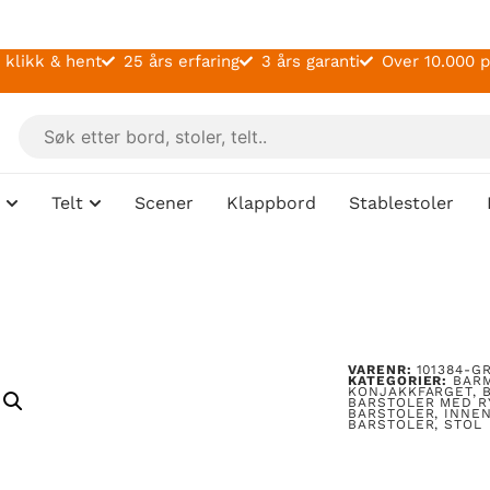
 klikk & hent
25 års erfaring
3 års garanti
Over 10.000 
Telt
Scener
Klappbord
Stablestoler
VARENR:
101384-G
KATEGORIER:
BAR
KONJAKKFARGET
,
BARSTOLER MED 
BARSTOLER
,
INNE
BARSTOLER
,
STOL