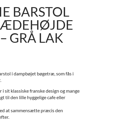
IE BARSTOL
SÆDEHØJDE
– GRÅ LAK
arstol i dampbøjet bøgetræ, som fås i
.
 i sit klassiske franske design og mange
t til den lille hyggelige cafe eller
med at sammensætte præcis den
fter.