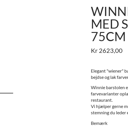
WINN
MED 
75CM 
Kr
2623,00
Elegant "wiener" b
bejdse og lak farver
Winnie barstolen er
farvevarianter oplag
restaurant.
Vi hjælper gerne 
stemning du leder e
Bemærk