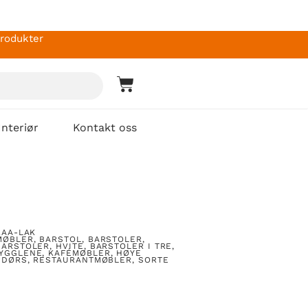
produkter
Interiør
Kontakt oss
RAA-LAK
MØBLER
,
BARSTOL
,
BARSTOLER,
BARSTOLER, HVITE
,
BARSTOLER I TRE
,
RYGGLENE
,
KAFÉMØBLER
,
HØYE
NDØRS
,
RESTAURANTMØBLER
,
SORTE