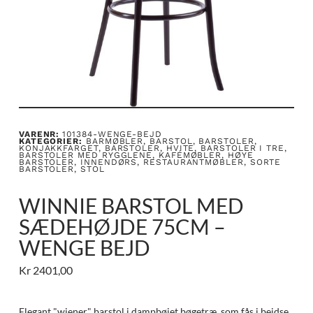
VARENR:
101384-WENGE-BEJD
KATEGORIER:
BARMØBLER
,
BARSTOL
,
BARSTOLER,
KONJAKKFARGET
,
BARSTOLER, HVITE
,
BARSTOLER I TRE
,
BARSTOLER MED RYGGLENE
,
KAFÉMØBLER
,
HØYE
BARSTOLER
,
INNENDØRS
,
RESTAURANTMØBLER
,
SORTE
BARSTOLER
,
STOL
WINNIE BARSTOL MED
SÆDEHØJDE 75CM –
WENGE BEJD
Kr
2401,00
Elegant "wiener" barstol i dampbøjet bøgetræ, som fås i bejdse