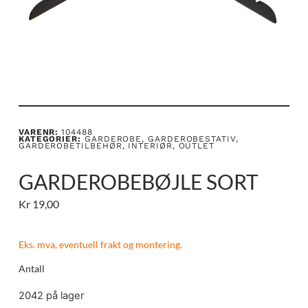
VARENR:
104488
KATEGORIER:
GARDEROBE
,
GARDEROBESTATIV
,
GARDEROBETILBEHØR
,
INTERIØR
,
OUTLET
GARDEROBEBØJLE SORT
Kr
19,00
Eks. mva, eventuell frakt og montering.
Antall
2042 på lager